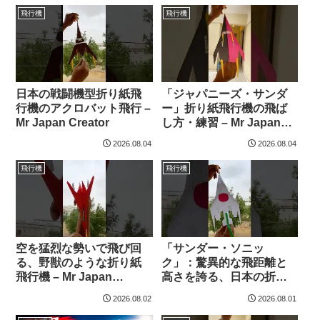
飛行機
飛行機
日本の戦闘機型折り紙飛
「ジャパニーズ・サンダ
行機のアクロバット飛行 –
ー」折り紙飛行機の飛ば
Mr Japan Creator
し方・練習 – Mr Japan
Creator
2026.08.04
2026.08.04
飛行機
飛行機
空を猛烈な勢いで飛び回
「サンダー・ソニッ
る、野獣のような折り紙
ク」：驚異的な飛距離と
飛行機 – Mr Japan
高さを誇る、日本の折り
Creator
紙飛行機 – Mr Japan
2026.08.02
2026.08.01
Creator