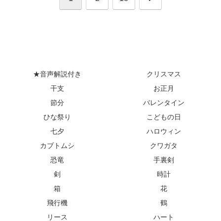
へ
★音声解説付き
クリスマス
干支
お正月
節分
バレンタイン
ひな祭り
こどもの日
七夕
ハロウィン
カブトムシ
クワガタ
恐竜
手裏剣
剣
時計
箱
花
飛行機
鶴
リース
ハート