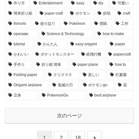
作り方
Entertainment
easy
diy
可愛い
簡単折り紙
paper craft
ポケモン
折纸
craft
#shorts
종이접기
Pokémon
摺紙
工作
оригами
Science & Technology
how to make
tutorial
かんたん
easy origami
paper
かわいい
ポケットモンスター
紙飛行機
papercraft
手作り
折り紙 簡単
paper plane
how to
Folding paper
クリスマス
楽しい
灯夏園
Origami airplane
鬼滅の刃
ポケモンgo
花
立体
PokemonGo
best airplane
次のページ
次
1
2
18