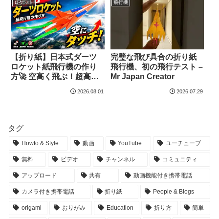
ロケット
飛行機
【折り紙】日本式ダーツ
完璧な飛び具合の折り紙
ロケット紙飛行機の作り
飛行機、初の飛行テスト –
方🚀 空高く飛ぶ！超高速
Mr Japan Creator
ペーパープレーン – Mr
2026.08.01
2026.07.29
Japan Creator
タグ
Howto & Style
動画
YouTube
ユーチューブ
無料
ビデオ
チャンネル
コミュニティ
アップロード
共有
動画機能付き携帯電話
カメラ付き携帯電話
折り紙
People & Blogs
origami
おりがみ
Education
折り方
簡単