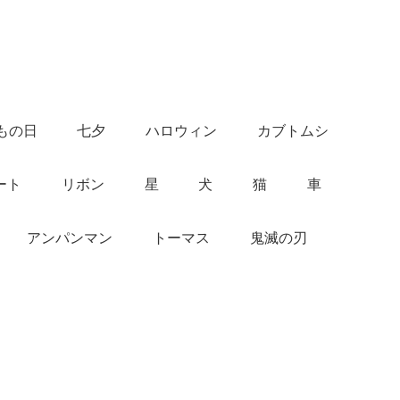
もの日
七夕
ハロウィン
カブトムシ
ート
リボン
星
犬
猫
車
アンパンマン
トーマス
鬼滅の刃