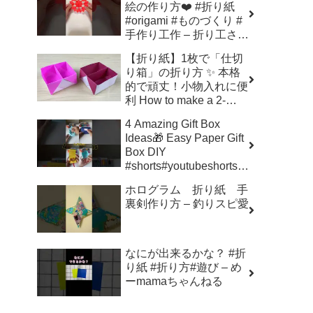
絵の作り方❤️ #折り紙
#origami #ものづくり #
手作り工作 – 折り工さ
ん Ori Kousan
【折り紙】1枚で「仕切
り箱」の折り方 ✨ 本格
的で頑丈！小物入れに便
利 How to make a 2-
Section Box | Partition
4 Amazing Gift Box
Box | 摺紙 分隔盒 | 종이
Ideas🎁 Easy Paper Gift
접기 – Origami hana’s
Box DIY
channel
#shorts#youtubeshorts#
diy#papercraft#aesthetic
ホログラム 折り紙 手
#fyp – Zayan mini
裏剣作り方 – 釣りスピ愛
creation
なにが出来るかな？ #折
り紙 #折り方#遊び – め
ーmamaちゃんねる