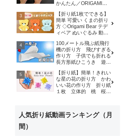
かんたん／ORIGAMI
plaza
【Extendable Sword】
【折り紙1枚でできる】
with subtitles - Junの折
簡単 可愛い くまの折り
り紙
方 ◇Origami Bear テデ
ィベア ぬいぐるみ 動物
熊 クマ アニマル
100メートル飛ぶ紙飛行
animal◇ - おりがみぷら
機の折り方 飛びすぎる
ざ Origami-plaza
作り方 子供でも折れる
長方形紙ひこうき 遊べ
る折り紙 - ゆいの紙飛行
【折り紙】簡単！きれい
機ラボ
な星の花の折り方 かわ
いい花の作り方 折り紙
１枚 立体的 桃 桜
梅 - 折り紙図書館
origamilibrary
人気折り紙動画ランキング（月
間）