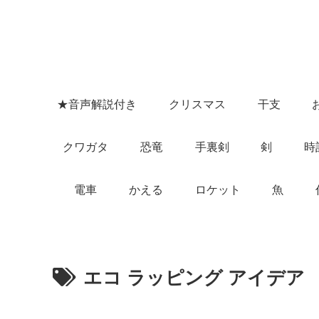
★音声解説付き
クリスマス
干支
クワガタ
恐竜
手裏剣
剣
時
電車
かえる
ロケット
魚
エコ ラッピング アイデア