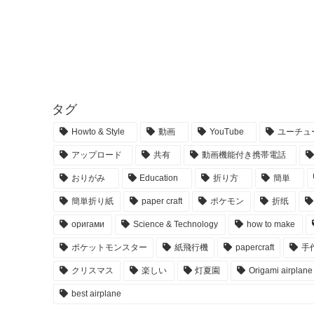
タグ
Howto & Style
動画
YouTube
ユーチュ
アップロード
共有
動画機能付き携帯電話
おりがみ
Education
折り方
簡単
簡単折り紙
paper craft
ポケモン
折纸
оригами
Science & Technology
how to make
ポケットモンスター
紙飛行機
papercraft
手
クリスマス
楽しい
灯夏園
Origami airplane
best airplane