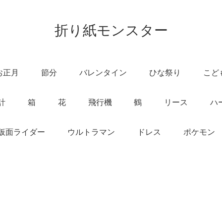
折り紙モンスター
お正月
節分
バレンタイン
ひな祭り
こど
計
箱
花
飛行機
鶴
リース
ハ
仮面ライダー
ウルトラマン
ドレス
ポケモン