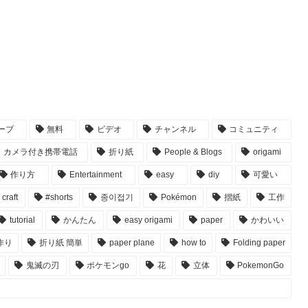
ーブ
無料
ビデオ
チャンネル
コミュニティ
カメラ付き携帯電話
折り紙
People & Blogs
origami
作り方
Entertainment
easy
diy
可愛い
craft
#shorts
종이접기
Pokémon
摺紙
工作
tutorial
かんたん
easy origami
paper
かわいい
作り
折り紙 簡単
paper plane
how to
Folding paper
鬼滅の刃
ポケモンgo
花
立体
PokemonGo