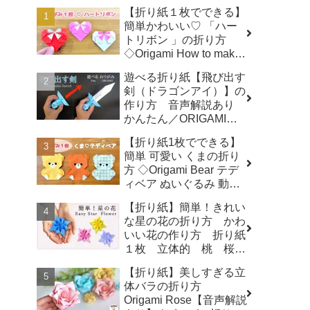
【折り紙１枚でできる】
簡単かわいい♡ 「ハー
トリボン 」の折り方
◇Origami How to make
a Heart-shaped bow プ
遊べる折り紙【飛び出す
レゼント 誕生日 母の日
剣（ドラゴンアイ）】の
父の日 バレンタイン◇ -
作り方 音声解説あり
おりがみぷらざ Origami-
かんたん／ORIGAMI
plaza
【Extendable Sword】
【折り紙1枚でできる】
with subtitles - Junの折
簡単 可愛い くまの折り
り紙
方 ◇Origami Bear テデ
ィベア ぬいぐるみ 動物
熊 クマ アニマル
【折り紙】簡単！きれい
animal◇ - おりがみぷら
な星の花の折り方 かわ
ざ Origami-plaza
いい花の作り方 折り紙
１枚 立体的 桃 桜
梅 - 折り紙図書館
【折り紙】美しすぎる立
origamilibrary
体バラの折り方
Origami Rose【音声解説