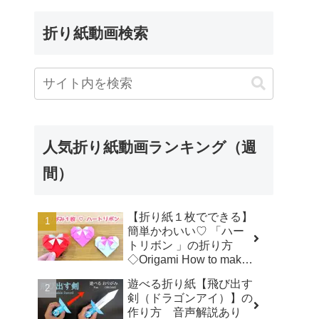
折り紙動画検索
人気折り紙動画ランキング（週
間）
【折り紙１枚でできる】
簡単かわいい♡ 「ハー
トリボン 」の折り方
◇Origami How to make
a Heart-shaped bow プ
遊べる折り紙【飛び出す
レゼント 誕生日 母の日
剣（ドラゴンアイ）】の
父の日 バレンタイン◇ -
作り方 音声解説あり
おりがみぷらざ Origami-