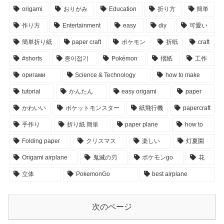
origami
おりがみ
Education
折り方
簡単
作り方
Entertainment
easy
diy
可愛い
簡単折り紙
paper craft
ポケモン
折纸
craft
#shorts
종이접기
Pokémon
摺紙
工作
оригами
Science & Technology
how to make
tutorial
かんたん
easy origami
paper
かわいい
ポケットモンスター
紙飛行機
papercraft
手作り
折り紙 簡単
paper plane
how to
Folding paper
クリスマス
楽しい
灯夏園
Origami airplane
鬼滅の刃
ポケモンgo
花
立体
PokemonGo
best airplane
次のページ