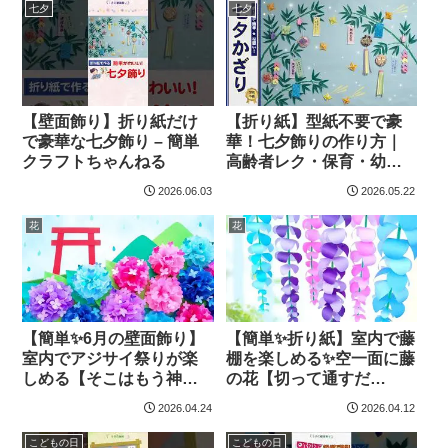
保育園幼稚園の夏装飾
七夕
七夕
【折り紙工作ショート】 –
簡単クラフトちゃんねる
【壁面飾り】折り紙だけ
【折り紙】型紙不要で豪
で豪華な七夕飾り – 簡単
華！七夕飾りの作り方｜
クラフトちゃんねる
高齢者レク・保育・幼稚
園の壁面飾りに（7月・笹
2026.06.03
2026.05.22
飾り） – 簡単クラフトち
ゃんねる
花
花
【簡単✨6月の壁面飾り】
【簡単✨折り紙】室内で藤
室内でアジサイ祭りが楽
棚を楽しめる✨空一面に藤
しめる【そこはもう神
の花【切って通すだ
社】折り紙・お花紙✨レク
け！】５月の立体壁面飾
2026.04.24
2026.04.12
制作✨How to make paper
り・吊るし飾りの作り
hydrangea.Paper flower.
方・全部100均✨Paper
こどもの日
こどもの日