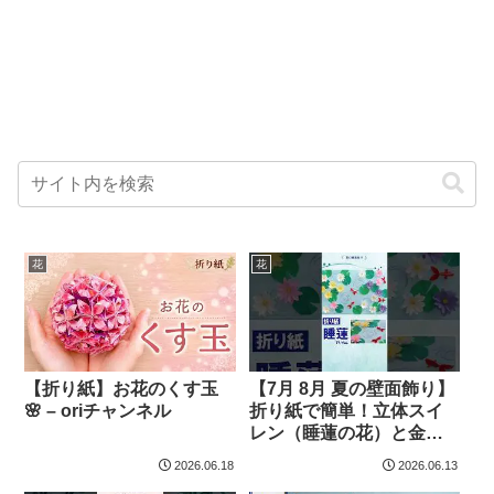
花
花
【折り紙】お花のくす玉
【7月 8月 夏の壁面飾り】
🌸 – oriチャンネル
折り紙で簡単！立体スイ
レン（睡蓮の花）と金魚
の作り方｜高齢者施設工
2026.06.18
2026.06.13
作レク・デイサービス・