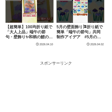
– はなみこと
Wisteria flowers – はなみ
こと
【超簡単】100均折り紙で
5月の壁面飾り🎏折り紙で
「大人上品」端午の節
簡単「端午の節句」共同
句・壁飾り✨和柄の鯉のぼ
制作アイデア #5月の壁
りと菖蒲（あやめ）で、
面飾り – 簡単クラフトち
2026.04.10
2026.04.02
玄関やリビングを彩る季
ゃんねる
節のインテリアを。 – 簡
単クラフトちゃんねる
スポンサーリンク