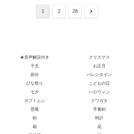
次
1
2
28
へ
★音声解説付き
クリスマス
干支
お正月
節分
バレンタイン
ひな祭り
こどもの日
七夕
ハロウィン
カブトムシ
クワガタ
恐竜
手裏剣
剣
時計
箱
花