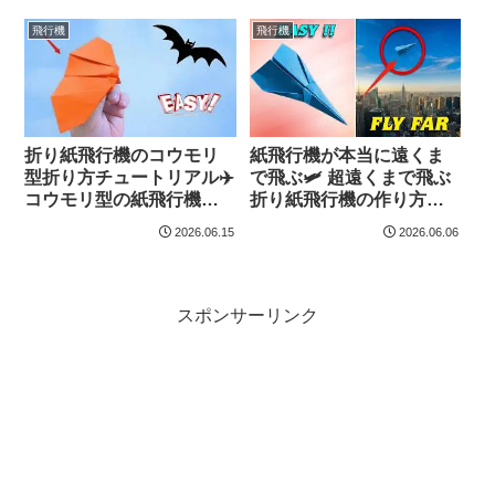
Easy Origami Art
Easy Origami Art
飛行機
飛行機
折り紙飛行機のコウモリ
紙飛行機が本当に遠くま
型折り方チュートリアル✈️
で飛ぶ🛩️ 超遠くまで飛ぶ
コウモリ型の紙飛行機を
折り紙飛行機の作り方チ
簡単に作ろう！ – Easy
ュートリアル – Easy
2026.06.15
2026.06.06
Origami Art
Origami Art
スポンサーリンク