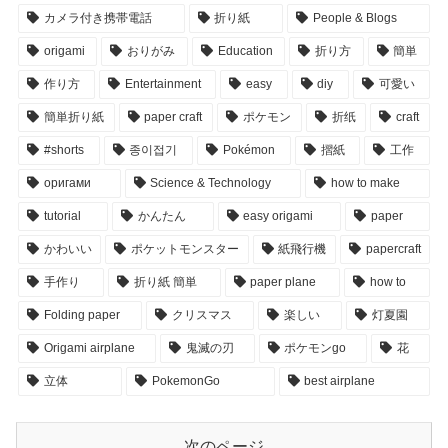
カメラ付き携帯電話
折り紙
People & Blogs
origami
おりがみ
Education
折り方
簡単
作り方
Entertainment
easy
diy
可愛い
簡単折り紙
paper craft
ポケモン
折纸
craft
#shorts
종이접기
Pokémon
摺紙
工作
оригами
Science & Technology
how to make
tutorial
かんたん
easy origami
paper
かわいい
ポケットモンスター
紙飛行機
papercraft
手作り
折り紙 簡単
paper plane
how to
Folding paper
クリスマス
楽しい
灯夏園
Origami airplane
鬼滅の刃
ポケモンgo
花
立体
PokemonGo
best airplane
次のページ