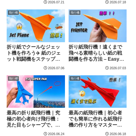
2026.07.21
2026.07.18
飛行機
飛行機
折り紙でクールなジェッ
折り紙飛行機！遠くまで
ト機を作ろう✈️ 紙のジェ
飛べる素晴らしい紙の戦
ット戦闘機をステップバ
闘機を作る方法 – Easy
イステップで作る – 遠く
Origami Art
2026.07.06
2026.07.03
まで飛ぶよ – Easy
Origami Art
飛行機
飛行機
最高の折り紙飛行機｜究
最高の紙飛行機｜初心者
極の初心者向け飛行機：
でも簡単に作れる紙飛行
見た目もシャープで、驚
機の作り方をマスターし
くほど遠くまで飛ぶ！ –
よう – 超遠くまで飛ぶ！ –
2026.06.24
2026.06.18