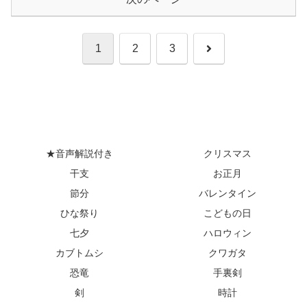
次
1
2
3
へ
★音声解説付き
クリスマス
干支
お正月
節分
バレンタイン
ひな祭り
こどもの日
七夕
ハロウィン
カブトムシ
クワガタ
恐竜
手裏剣
剣
時計