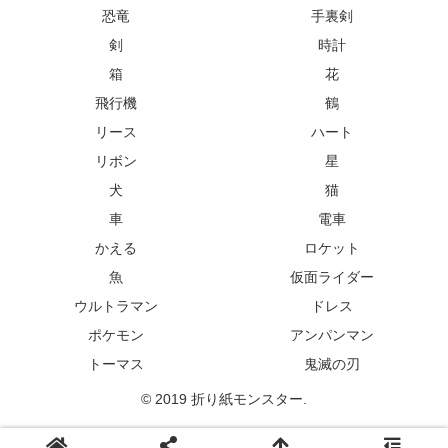
恐竜
手裏剣
剣
時計
箱
花
飛行機
鶴
リース
ハート
リボン
星
犬
猫
車
電車
かえる
ロケット
魚
仮面ライダー
ウルトラマン
ドレス
ポケモン
アンパンマン
トーマス
鬼滅の刃
© 2019 折り紙モンスター.