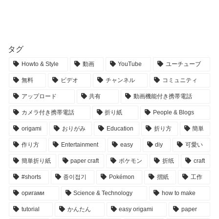
タグ
Howto & Style
動画
YouTube
ユーチューブ
無料
ビデオ
チャンネル
コミュニティ
アップロード
共有
動画機能付き携帯電話
カメラ付き携帯電話
折り紙
People & Blogs
origami
おりがみ
Education
折り方
簡単
作り方
Entertainment
easy
diy
可愛い
簡単折り紙
paper craft
ポケモン
折纸
craft
#shorts
종이접기
Pokémon
摺紙
工作
оригами
Science & Technology
how to make
tutorial
かんたん
easy origami
paper