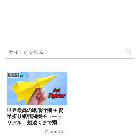
飛行機
世界最高の紙飛行機 ✈️ 簡
単折り紙戦闘機チュート
リアル – 超遠くまで飛ぶ –
Easy Origami Art
2026.06.03