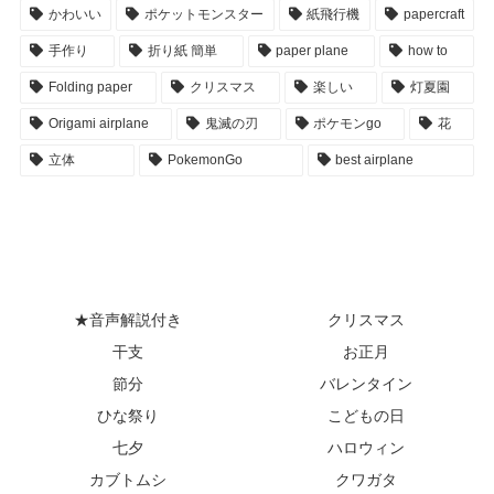
かわいい
ポケットモンスター
紙飛行機
papercraft
手作り
折り紙 簡単
paper plane
how to
Folding paper
クリスマス
楽しい
灯夏園
Origami airplane
鬼滅の刃
ポケモンgo
花
立体
PokemonGo
best airplane
★音声解説付き
クリスマス
干支
お正月
節分
バレンタイン
ひな祭り
こどもの日
七夕
ハロウィン
カブトムシ
クワガタ