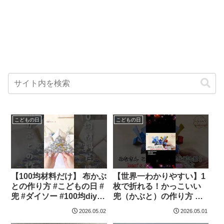
こどもの日
こどもの日
【100均材料だけ】 布かぶ
【世界一わかりやすい】1
との作り方 #こどもの日 #
枚で折れる！かっこいい
兜 #ダイソー #100均diy #
兜（かぶと）の作り方 ⚔️
はぎれ #初節句 #端午の節
言葉なしで丁寧解説 ✨
2026.05.02
2026.05.01
句 #手作り #shorts – トモ
Origami Samurai Helmet |