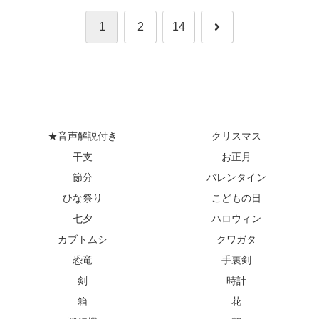
次
1
2
14
へ
★音声解説付き
クリスマス
干支
お正月
節分
バレンタイン
ひな祭り
こどもの日
七夕
ハロウィン
カブトムシ
クワガタ
恐竜
手裏剣
剣
時計
箱
花