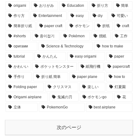
origami
おりがみ
Education
折り方
簡単
作り方
Entertainment
easy
diy
可愛い
簡単折り紙
paper craft
ポケモン
折纸
craft
#shorts
종이접기
Pokémon
摺紙
工作
оригами
Science & Technology
how to make
tutorial
かんたん
easy origami
paper
かわいい
ポケットモンスター
紙飛行機
papercraft
手作り
折り紙 簡単
paper plane
how to
Folding paper
クリスマス
楽しい
灯夏園
Origami airplane
鬼滅の刃
ポケモンgo
花
立体
PokemonGo
best airplane
次のページ