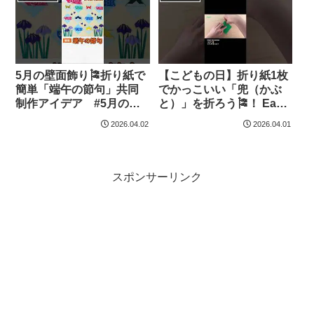
Origami hana’s channel
Origami hana’s channel
5月の壁面飾り🎏折り紙で
【こどもの日】折り紙1枚
簡単「端午の節句」共同
でかっこいい「兜（かぶ
制作アイデア #5月の壁
と）」を折ろう🎏！ Easy
面飾り – 簡単クラフトち
Samurai Helmet Origami |
2026.04.02
2026.04.01
ゃんねる
Kabuto | 摺紙 | 종이접기 |
5min 子供の日 男の子
– Origami hana’s channel
スポンサーリンク