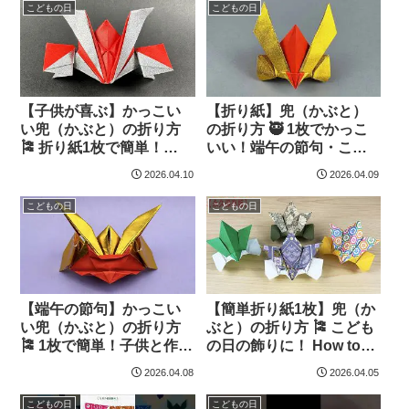
ニテ
摺紙 | DIY | こどもの
こどもの日
こどもの日
日 男の子 帽子 –
Origami hana’s channel
【子供が喜ぶ】かっこい
【折り紙】兜（かぶと）
い兜（かぶと）の折り方
の折り方 🥷 1枚でかっこ
🎏 折り紙1枚で簡単！
いい！端午の節句・こど
How to make an Origami
もの日に 🎏 How to make
2026.04.10
2026.04.09
Samurai Helmet | 摺紙 兜
a Paper Samurai Helmet |
| 종이접기 투구 – Origami
摺紙 兜 | 종이접기 –
こどもの日
こどもの日
hana’s channel
Origami hana’s channel
【端午の節句】かっこい
【簡単折り紙1枚】兜（か
い兜（かぶと）の折り方
ぶと）の折り方 🎏 こども
🎏 1枚で簡単！子供と作れ
の日の飾りに！ How to
る！ How to make an
make Origami Samurai
2026.04.08
2026.04.05
Origami Samurai Helmet |
Helmet | Kabuto | 摺紙 武
摺紙 | 종이접기 투구 –
士頭盔 | 종이접기 투구 –
こどもの日
こどもの日