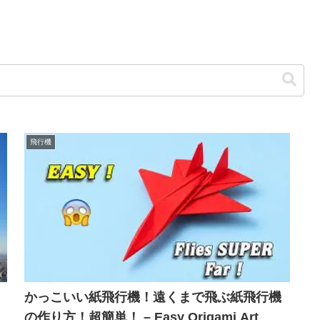
飛行機
かっこいい紙飛行機！遠くまで飛ぶ紙飛行機
の作り方！超簡単！ – Easy Origami Art