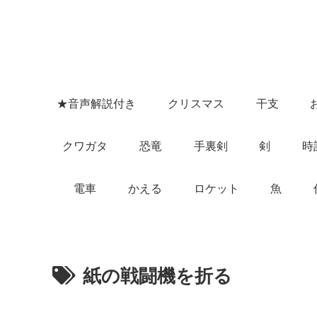
★音声解説付き
クリスマス
干支
クワガタ
恐竜
手裏剣
剣
時
電車
かえる
ロケット
魚
紙の戦闘機を折る