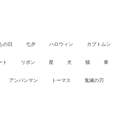
もの日
七夕
ハロウィン
カブトムシ
ート
リボン
星
犬
猫
車
アンパンマン
トーマス
鬼滅の刃