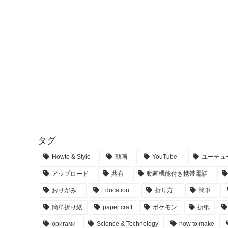
タグ
Howto & Style
動画
YouTube
ユーチュ
アップロード
共有
動画機能付き携帯電話
おりがみ
Education
折り方
簡単
簡単折り紙
paper craft
ポケモン
折纸
оригами
Science & Technology
how to make