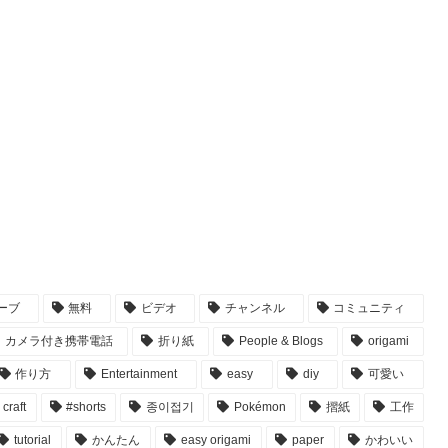
ーブ
無料
ビデオ
チャンネル
コミュニティ
カメラ付き携帯電話
折り紙
People & Blogs
origami
作り方
Entertainment
easy
diy
可愛い
craft
#shorts
종이접기
Pokémon
摺紙
工作
tutorial
かんたん
easy origami
paper
かわいい