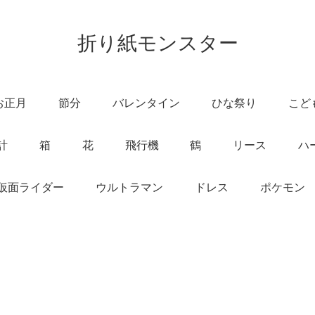
折り紙モンスター
お正月
節分
バレンタイン
ひな祭り
こど
計
箱
花
飛行機
鶴
リース
ハ
仮面ライダー
ウルトラマン
ドレス
ポケモン