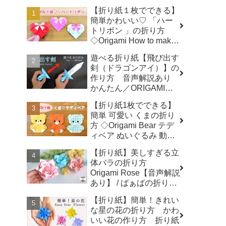
【折り紙１枚でできる】
簡単かわいい♡ 「ハー
トリボン 」の折り方
◇Origami How to make
a Heart-shaped bow プ
遊べる折り紙【飛び出す
レゼント 誕生日 母の日
剣（ドラゴンアイ）】の
父の日 バレンタイン◇ -
作り方 音声解説あり
おりがみぷらざ Origami-
かんたん／ORIGAMI
plaza
【Extendable Sword】
【折り紙1枚でできる】
with subtitles - Junの折
簡単 可愛い くまの折り
り紙
方 ◇Origami Bear テデ
ィベア ぬいぐるみ 動物
熊 クマ アニマル
【折り紙】美しすぎる立
animal◇ - おりがみぷら
体バラの折り方
ざ Origami-plaza
Origami Rose【音声解説
あり】 / ばぁばの折り紙
- ばぁばの折り紙チャン
【折り紙】簡単！きれい
ネル
な星の花の折り方 かわ
いい花の作り方 折り紙