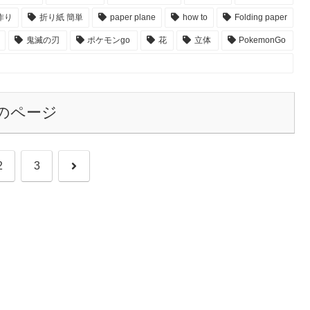
作り
折り紙 簡単
paper plane
how to
Folding paper
鬼滅の刃
ポケモンgo
花
立体
PokemonGo
のページ
次
2
3
へ