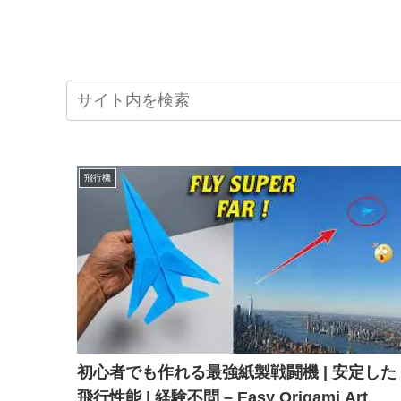
飛行機
初心者でも作れる最強紙製戦闘機 | 安定した
飛行性能 | 経験不問 – Easy Origami Art