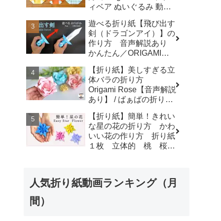
ィベア ぬいぐるみ 動物
plaza
熊 クマ アニマル
遊べる折り紙【飛び出す
animal◇ - おりがみぷら
剣（ドラゴンアイ）】の
ざ Origami-plaza
作り方 音声解説あり
かんたん／ORIGAMI
【Extendable Sword】
【折り紙】美しすぎる立
with subtitles - Junの折
体バラの折り方
り紙
Origami Rose【音声解説
あり】 / ばぁばの折り紙
- ばぁばの折り紙チャン
【折り紙】簡単！きれい
ネル
な星の花の折り方 かわ
いい花の作り方 折り紙
１枚 立体的 桃 桜
梅 - 折り紙図書館
origamilibrary
人気折り紙動画ランキング（月
間）