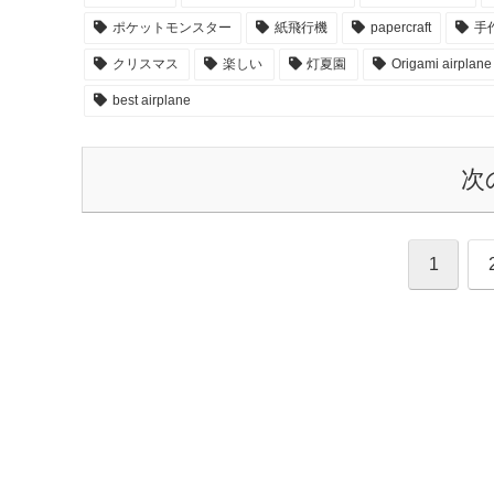
ポケットモンスター
紙飛行機
papercraft
手
クリスマス
楽しい
灯夏園
Origami airplane
best airplane
次
1