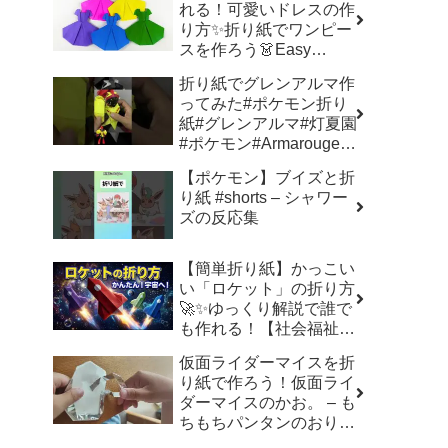
れる！可愛いドレスの作
り方✨折り紙でワンピー
スを作ろう👗Easy
Origami Dress | 摺紙 連
折り紙でグレンアルマ作
身裙 | 종이접기 –
ってみた#ポケモン折り
Origami hana’s channel
紙#グレンアルマ#灯夏園
#ポケモン#Armarouge –
灯夏園伝承&創作折り紙
【ポケモン】ブイズと折
り紙 #shorts – シャワー
ズの反応集
【簡単折り紙】かっこい
い「ロケット」の折り方
🚀✨ゆっくり解説で誰で
も作れる！【社会福祉士
のゆっくり解説】 –
仮面ライダーマイスを折
Slowly origami club【ゆ
り紙で作ろう！仮面ライ
っくり折り紙クラブ】
ダーマイスのかお。 – も
ちもちパンタンのおりが
みチャンネル