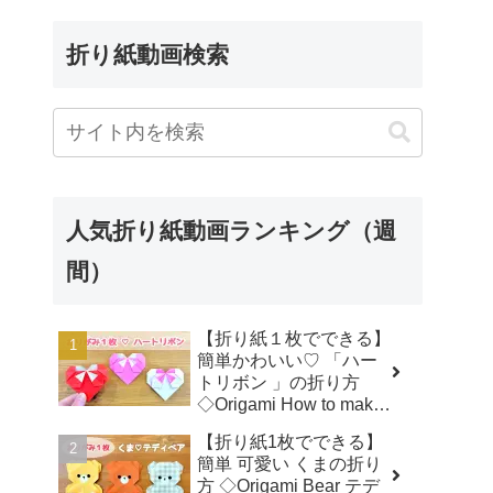
折り紙動画検索
人気折り紙動画ランキング（週
間）
【折り紙１枚でできる】
簡単かわいい♡ 「ハー
トリボン 」の折り方
◇Origami How to make
a Heart-shaped bow プ
【折り紙1枚でできる】
レゼント 誕生日 母の日
簡単 可愛い くまの折り
父の日 バレンタイン◇ -
方 ◇Origami Bear テデ
おりがみぷらざ Origami-