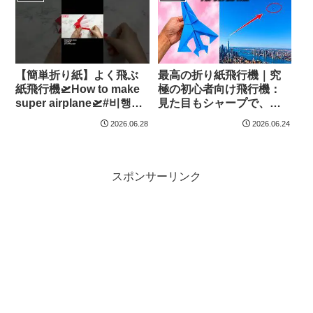
纸 – Origami hana’s
channel
【簡単折り紙】よく飛ぶ
最高の折り紙飛行機｜究
紙飛行機🛫How to make
極の初心者向け飛行機：
super airplane🛫#비행기#
見た目もシャープで、驚
纸飞机#26#飛び過ぎ#Fly
くほど遠くまで飛ぶ！ –
2026.06.28
2026.06.24
Far#ひこうき#plane#折り
Easy Origami Art
方#おりがみ#origami#折
纸 – Origami hana’s
channel
スポンサーリンク