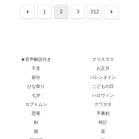
前
次
1
2
3
212
へ
へ
★音声解説付き
クリスマス
干支
お正月
節分
バレンタイン
ひな祭り
こどもの日
七夕
ハロウィン
カブトムシ
クワガタ
恐竜
手裏剣
剣
時計
箱
花