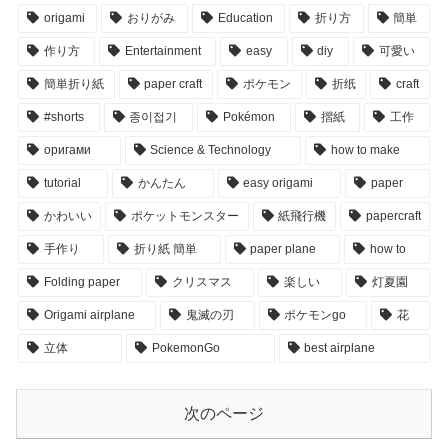
origami
おりがみ
Education
折り方
簡単
作り方
Entertainment
easy
diy
可愛い
簡単折り紙
paper craft
ポケモン
折纸
craft
#shorts
종이접기
Pokémon
摺紙
工作
оригами
Science & Technology
how to make
tutorial
かんたん
easy origami
paper
かわいい
ポケットモンスター
紙飛行機
papercraft
手作り
折り紙 簡単
paper plane
how to
Folding paper
クリスマス
楽しい
灯夏園
Origami airplane
鬼滅の刃
ポケモンgo
花
立体
PokemonGo
best airplane
次のページ