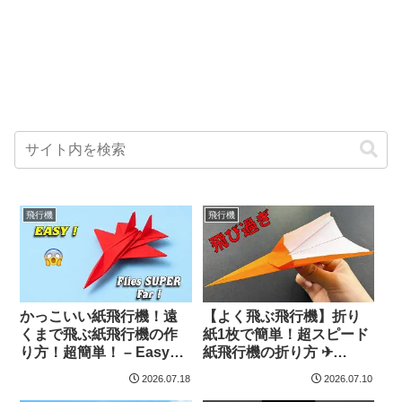
飛行機
飛行機
かっこいい紙飛行機！遠
【よく飛ぶ飛行機】折り
くまで飛ぶ紙飛行機の作
紙1枚で簡単！超スピード
り方！超簡単！ – Easy
紙飛行機の折り方 ✈
Origami Art
Origami Airplane | Step
2026.07.18
2026.07.10
by Step | 纸飞机 | 비행기 |