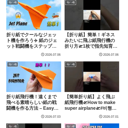
決定版・保存版・乗り
飛行機
飛行機
物 ひこうき – Yuri
channel
折り紙でクールなジェッ
【折り紙】簡単！ギネス
ト機を作ろう✈️ 紙のジェ
みたいに飛ぶ紙飛行機の
ット戦闘機をステップバ
折り方🛫1枚で指先知育
イステップで作る – 遠く
How to make a Paper
2026.07.06
2026.07.06
まで飛ぶよ – Easy
Airplane | Origami plane |
Origami Art
摺紙 飛機 종이접기 비행
飛行機
飛行機
기 Easy – Origami
hana’s channel
折り紙飛行機！遠くまで
【簡単折り紙】よく飛ぶ
飛べる素晴らしい紙の戦
紙飛行機🛫How to make
闘機を作る方法 – Easy
super airplane🛫#비행기#
Origami Art
纸飞机#12#飛び過ぎ#Fly
2026.07.03
2026.07.01
Far#ひこうき#plane#折り
方#おりがみ#origami#折
飛行機
飛行機