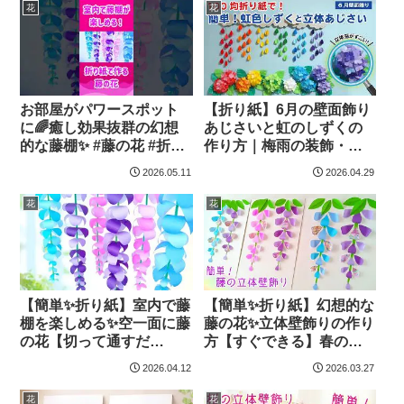
ゃんねる
花
花
お部屋がパワースポット
【折り紙】6月の壁面飾り
に🌈癒し効果抜群の幻想
あじさいと虹のしずくの
的な藤棚✨ #藤の花 #折り
作り方｜梅雨の装飾・保
紙 #壁面飾り #作り方
育・介護・DIY – 簡単クラ
2026.05.11
2026.04.29
#100均 – はなみこと
フトちゃんねる
花
花
【簡単✨折り紙】室内で藤
【簡単✨折り紙】幻想的な
棚を楽しめる✨空一面に藤
藤の花✨立体壁飾りの作り
の花【切って通すだ
方【すぐできる】春の壁
け！】５月の立体壁面飾
面飾り – はなみこと
2026.04.12
2026.03.27
り・吊るし飾りの作り
方・全部100均✨Paper
花
花