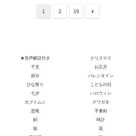
次
1
2
19
へ
★音声解説付き
クリスマス
干支
お正月
節分
バレンタイン
ひな祭り
こどもの日
七夕
ハロウィン
カブトムシ
クワガタ
恐竜
手裏剣
剣
時計
箱
花