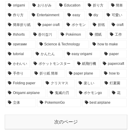
origami
おりがみ
Education
折り方
簡単
作り方
Entertainment
easy
diy
可愛い
簡単折り紙
paper craft
ポケモン
折纸
craft
#shorts
종이접기
Pokémon
摺紙
工作
оригами
Science & Technology
how to make
tutorial
かんたん
easy origami
paper
かわいい
ポケットモンスター
紙飛行機
papercraft
手作り
折り紙 簡単
paper plane
how to
Folding paper
クリスマス
楽しい
灯夏園
Origami airplane
鬼滅の刃
ポケモンgo
花
立体
PokemonGo
best airplane
次のページ