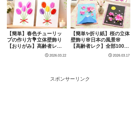
Wisteria flowers – はなみ
こと
【簡単】春色チューリッ
【簡単✨折り紙】桜の立体
プの作り方💐立体壁飾り
壁飾り🌸日本の風景🌸
【おりがみ】高齢者レ
【高齢者レク】全部100均
ク・卒業式・入学入園式
✨絵心不要🌸Paper craft
2026.03.22
2026.03.17
にも🌸DIY How to make
DIY Cherry
paper tulips.３
Blossoms.Origami – はな
D.Origami.Paperflower –
みこと
はなみこと
スポンサーリンク