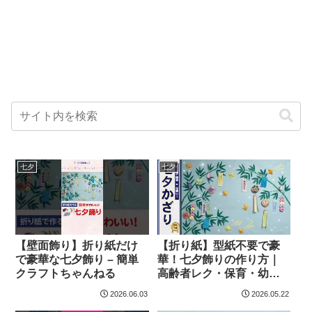
七夕
七夕
【壁面飾り】折り紙だけ
【折り紙】型紙不要で豪
で豪華な七夕飾り – 簡単
華！七夕飾りの作り方｜
クラフトちゃんねる
高齢者レク・保育・幼稚
園の壁面飾りに（7月・笹
2026.06.03
2026.05.22
飾り） – 簡単クラフトち