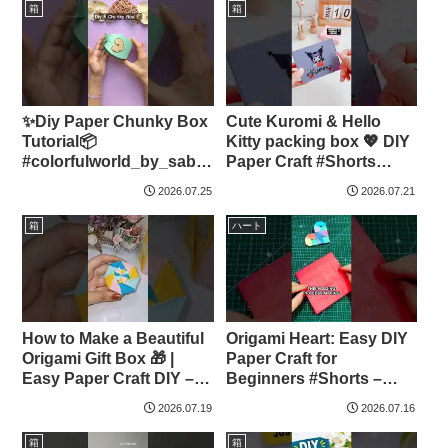
箱
箱
✨Diy Paper Chunky Box
Cute Kuromi & Hello
Tutorial📦
Kitty packing box 💖 DIY
#colorfulworld_by_saba
Paper Craft #Shorts
– Colorful World by
#Kuromi #HelloKitty
2026.07.25
2026.07.21
SABA
#DIY #Origami –
Blossom & Beyond
箱
ハート
How to Make a Beautiful
Origami Heart: Easy DIY
Origami Gift Box 🎁 |
Paper Craft for
Easy Paper Craft DIY –
Beginners #Shorts –
Bushu art and craft
Paper Magic
2026.07.19
2026.07.16
箱
箱