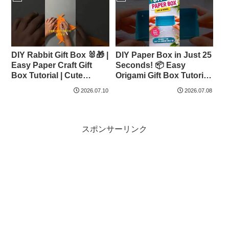
DIY Rabbit Gift Box 🐰🎁 |
DIY Paper Box in Just 25
Easy Paper Craft Gift
Seconds! 📦 Easy
Box Tutorial | Cute
Origami Gift Box Tutorial
Handmade Bunny Box –
#diycrafts #papercraft
2026.07.10
2026.07.08
Art studio
#EasyDIY – Nexa Craft
Nest
スポンサーリンク