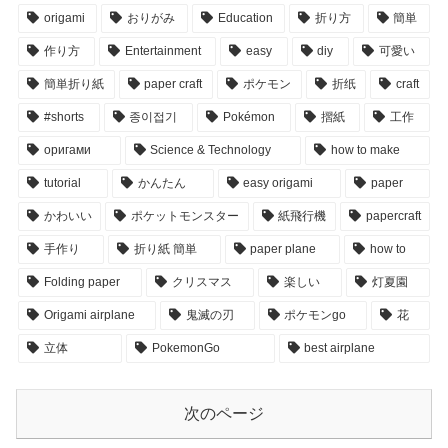
origami
おりがみ
Education
折り方
簡単
作り方
Entertainment
easy
diy
可愛い
簡単折り紙
paper craft
ポケモン
折纸
craft
#shorts
종이접기
Pokémon
摺紙
工作
оригами
Science & Technology
how to make
tutorial
かんたん
easy origami
paper
かわいい
ポケットモンスター
紙飛行機
papercraft
手作り
折り紙 簡単
paper plane
how to
Folding paper
クリスマス
楽しい
灯夏園
Origami airplane
鬼滅の刃
ポケモンgo
花
立体
PokemonGo
best airplane
次のページ