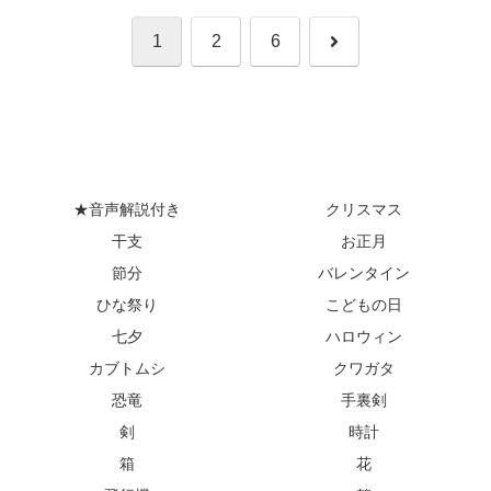
次
1
2
6
へ
★音声解説付き
クリスマス
干支
お正月
節分
バレンタイン
ひな祭り
こどもの日
七夕
ハロウィン
カブトムシ
クワガタ
恐竜
手裏剣
剣
時計
箱
花