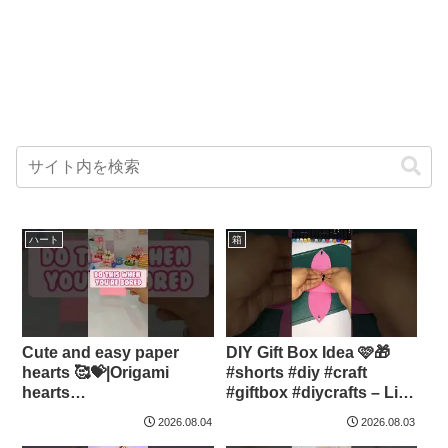
ハート
箱
Cute and easy paper
DIY Gift Box Idea 🩷🎁
hearts 🥰💝|Origami
#shorts #diy #craft
hearts
#giftbox #diycrafts – Lily-
#shorts#diycrafts#duarts
art and crafts
2026.08.04
2026.08.03
– DuArts