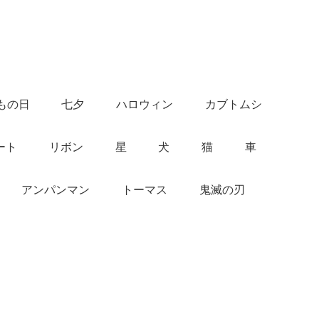
もの日
七夕
ハロウィン
カブトムシ
ート
リボン
星
犬
猫
車
アンパンマン
トーマス
鬼滅の刃