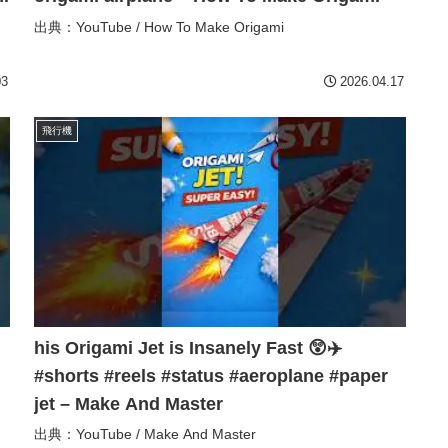
出典：YouTube / How To Make Origami
03
2026.04.17
飛行機
his Origami Jet is Insanely Fast 😲✈️
#shorts #reels #status #aeroplane #paper
jet – Make And Master
出典：YouTube / Make And Master