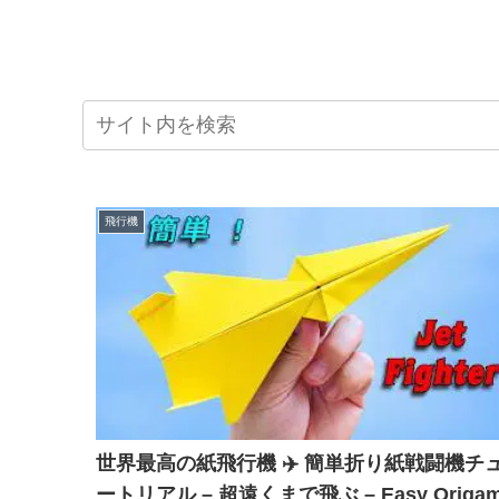
飛行機
世界最高の紙飛行機 ✈️ 簡単折り紙戦闘機チ
ートリアル – 超遠くまで飛ぶ – Easy Origam