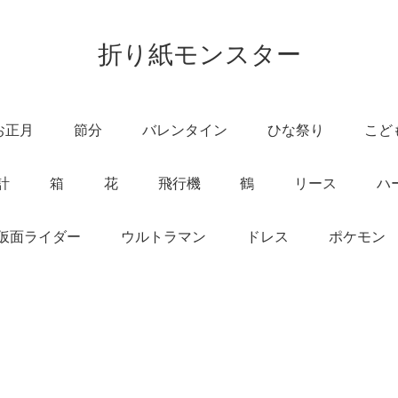
折り紙モンスター
お正月
節分
バレンタイン
ひな祭り
こど
計
箱
花
飛行機
鶴
リース
ハ
仮面ライダー
ウルトラマン
ドレス
ポケモン