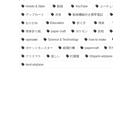
Howto & Style
動画
YouTube
ユーチュ
アップロード
共有
動画機能付き携帯電話
おりがみ
Education
折り方
簡単
簡単折り紙
paper craft
ポケモン
折纸
оригами
Science & Technology
how to make
ポケットモンスター
紙飛行機
papercraft
手
クリスマス
楽しい
灯夏園
Origami airplane
best airplane