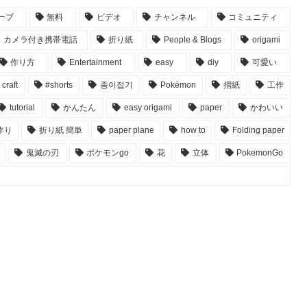
ーブ
無料
ビデオ
チャンネル
コミュニティ
カメラ付き携帯電話
折り紙
People & Blogs
origami
作り方
Entertainment
easy
diy
可愛い
craft
#shorts
종이접기
Pokémon
摺紙
工作
tutorial
かんたん
easy origami
paper
かわいい
作り
折り紙 簡単
paper plane
how to
Folding paper
鬼滅の刃
ポケモンgo
花
立体
PokemonGo