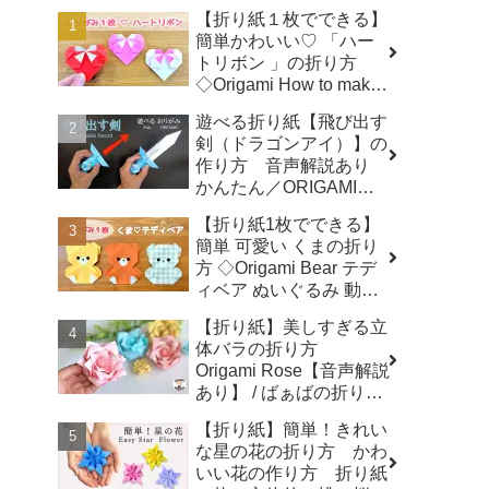
【折り紙１枚でできる】
簡単かわいい♡ 「ハー
トリボン 」の折り方
◇Origami How to make
a Heart-shaped bow プ
遊べる折り紙【飛び出す
レゼント 誕生日 母の日
剣（ドラゴンアイ）】の
父の日 バレンタイン◇ -
作り方 音声解説あり
おりがみぷらざ Origami-
かんたん／ORIGAMI
plaza
【Extendable Sword】
【折り紙1枚でできる】
with subtitles - Junの折
簡単 可愛い くまの折り
り紙
方 ◇Origami Bear テデ
ィベア ぬいぐるみ 動物
熊 クマ アニマル
【折り紙】美しすぎる立
animal◇ - おりがみぷら
体バラの折り方
ざ Origami-plaza
Origami Rose【音声解説
あり】 / ばぁばの折り紙
- ばぁばの折り紙チャン
【折り紙】簡単！きれい
ネル
な星の花の折り方 かわ
いい花の作り方 折り紙