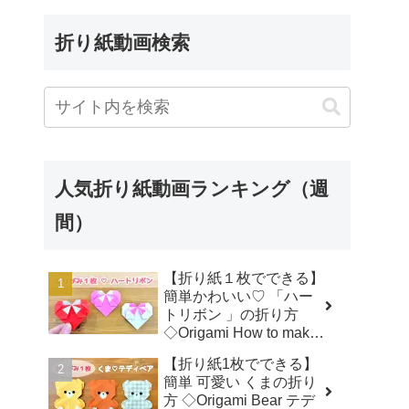
折り紙動画検索
人気折り紙動画ランキング（週
間）
【折り紙１枚でできる】
簡単かわいい♡ 「ハー
トリボン 」の折り方
◇Origami How to make
a Heart-shaped bow プ
【折り紙1枚でできる】
レゼント 誕生日 母の日
簡単 可愛い くまの折り
父の日 バレンタイン◇ -
方 ◇Origami Bear テデ
おりがみぷらざ Origami-