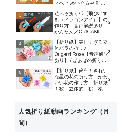
ィベア ぬいぐるみ 動物
plaza
熊 クマ アニマル
遊べる折り紙【飛び出す
animal◇ - おりがみぷら
剣（ドラゴンアイ）】の
ざ Origami-plaza
作り方 音声解説あり
かんたん／ORIGAMI
【Extendable Sword】
【折り紙】美しすぎる立
with subtitles - Junの折
体バラの折り方
り紙
Origami Rose【音声解説
あり】 / ばぁばの折り紙
- ばぁばの折り紙チャン
【折り紙】簡単！きれい
ネル
な星の花の折り方 かわ
いい花の作り方 折り紙
１枚 立体的 桃 桜
梅 - 折り紙図書館
origamilibrary
人気折り紙動画ランキング（月
間）