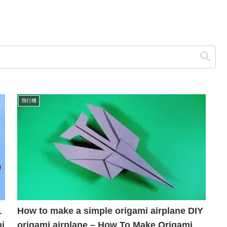
飛行機
ュ
How to make a simple origami airplane DIY
i
origami airplane – How To Make Origami