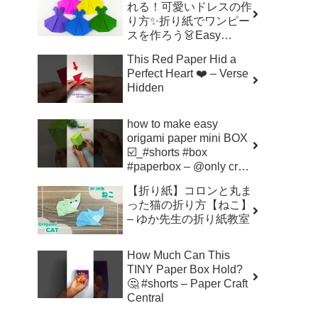
れる！可愛いドレスの作
り方✨折り紙でワンピー
スを作ろう👗Easy
Origami Dress | 摺紙 連
This Red Paper Hid a
身裙 | 종이접기 –
Perfect Heart ❤️ – Verse
Origami hana’s channel
Hidden
how to make easy
origami paper mini BOX
☑️_#shorts #box
#paperbox – @only craft
398
【折り紙】コロンと丸ま
った猫の折り方【ねこ】
– ゆか先生の折り紙教室
How Much Can This
TINY Paper Box Hold?
🤔 #shorts – Paper Craft
Central