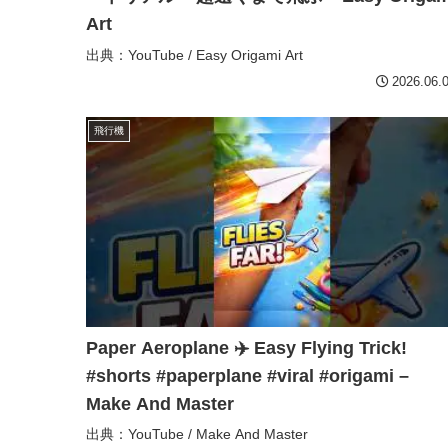
Art
出典：YouTube / Easy Origami Art
2026.06.
飛行機
Paper Aeroplane ✈️ Easy Flying Trick!
#shorts #paperplane #viral #origami –
Make And Master
出典：YouTube / Make And Master