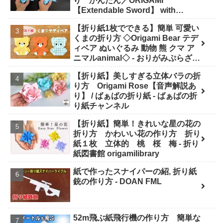
り かんたん／ORIGAMI
【Extendable Sword】 with
subtitles - Junの折り紙
【折り紙1枚でできる】簡単 可愛い
くまの折り方 ◇Origami Bear テデ
ィベア ぬいぐるみ 動物 熊 クマ ア
ニマルanimal◇ - おりがみぷらざ
Origami-plaza
【折り紙】美しすぎる立体バラの折
り方 Origami Rose【音声解説あ
り】 / ばぁばの折り紙 - ばぁばの折
り紙チャンネル
【折り紙】簡単！きれいな星の花の
折り方 かわいい花の作り方 折り
紙１枚 立体的 桃 桜 梅 - 折り
紙図書館 origamilibrary
紙で作ったスナイパーの紹, 折り紙
銃の作り方 - DOAN FML
52m飛ぶ紙飛行機の作り方 簡単な