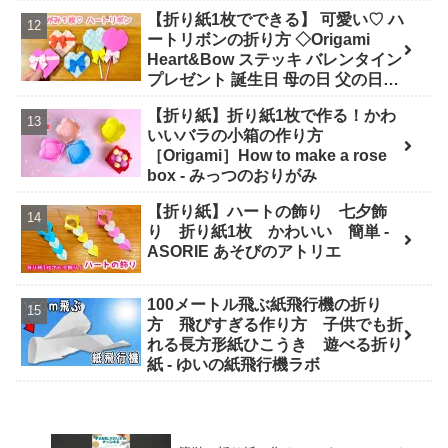
#easy#origami#摺紙#종이#纸#diy
【折り紙1枚でできる】 可愛い♡ ハ
- Origami hana's channel
ートリボンの折り方 ◇Origami
Heart&Bow ステッキ バレンタイン
プレゼント 誕生日 母の日 父の日
Valentine◇ - おりがみぷらざ
【折り紙】折り紙1枚で作る！かわ
Origami-plaza
いいバラの小箱の作り方
［Origami］How to make a rose
box - みっつのおりがみ
【折り紙】ハートの飾り 七夕飾
り 折り紙1枚 かわいい 簡単 -
ASORIE あそびのアトリエ
100メートル飛ぶ紙飛行機の折り
方 飛びすぎる作り方 子供でも折
れる長方形紙ひこうき 遊べる折り
紙 - ゆいの紙飛行機ラボ