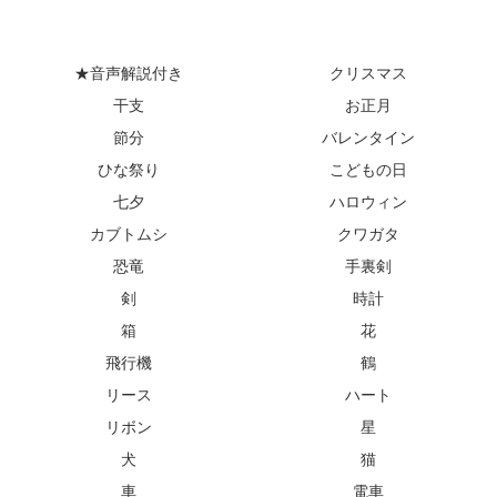
★音声解説付き
クリスマス
干支
お正月
節分
バレンタイン
ひな祭り
こどもの日
七夕
ハロウィン
カブトムシ
クワガタ
恐竜
手裏剣
剣
時計
箱
花
飛行機
鶴
リース
ハート
リボン
星
犬
猫
車
電車