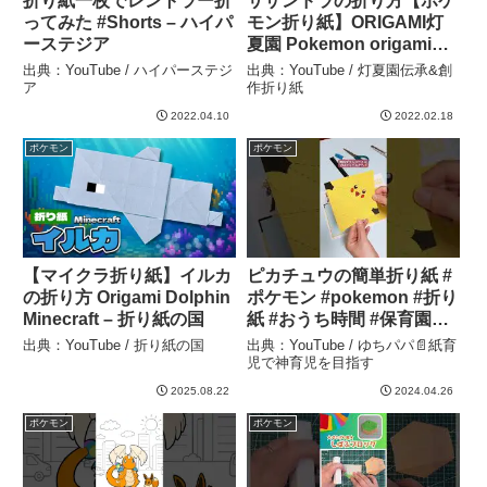
折り紙一枚でレントラー折
サザンドラの折り方【ポケ
ってみた #Shorts – ハイパ
モン折り紙】ORIGAMI灯
ーステジア
夏園 Pokemon origami
Hydreigon – 灯夏園伝承&
出典：YouTube / ハイパーステジ
出典：YouTube / 灯夏園伝承&創
創作折り紙
ア
作折り紙
2022.04.10
2022.02.18
ポケモン
ポケモン
【マイクラ折り紙】イルカ
ピカチュウの簡単折り紙 #
の折り方 Origami Dolphin
ポケモン #pokemon #折り
Minecraft – 折り紙の国
紙 #おうち時間 #保育園製
作 #育児 – ゆちパパ📄紙育
出典：YouTube / 折り紙の国
出典：YouTube / ゆちパパ📄紙育
児で神育児を目指す
児で神育児を目指す
2025.08.22
2024.04.26
ポケモン
ポケモン