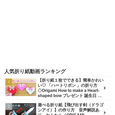
人気折り紙動画ランキング
【折り紙１枚でできる】簡単かわい
い♡ 「ハートリボン 」の折り方
◇Origami How to make a Heart-
shaped bow プレゼント 誕生日 母
の日 父の日 バレンタイン◇ - おり
遊べる折り紙【飛び出す剣（ドラゴ
がみぷらざ Origami-plaza
ンアイ）】の作り方 音声解説あ