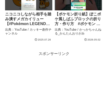
ニコニコしながら相手を踏
【ポケモン折り紙】ぽこポ
み潰すメガカイリュー
ケ風しばふブロックの折り
【#Pokémon LEGENDS
方・作り方 #ポケモン #
Z-A #ポケモン #shorts 】
折り紙 #ぽこポケ
出典：YouTube / カッキー創作チ
出典：YouTube / かっかちゃんね
– カッキー創作チャンネル
#pokemon #origami
ャンネル
る_かんたんおりがみ
#pokemonpokopia – かっ
2025.07.26
2026.05.02
かちゃんねる_かんたんお
りがみ
スポンサーリンク