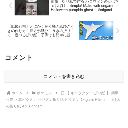
簡単！折り紙で作る ハロウィンのかぼち
ゃおばけ Simple! Make with origami
Halloween pumpkin ghost #origami
#simple #shorts – Familyおりがみチャ
ンネル Origami paper craft
【紙飛行機】とにかく良く飛ぶ紙ひこう
きの作り方！長方形紙ひこうきの折り
方 遊べる折り紙 子供でも簡単に折れ
る！ – ゆいの紙飛行機ラボ
コメント
コメントを書き込む
ホーム
ポケモン
【 キャラクター 折り紙 】 簡単
可愛い 赤ピクミン 折り方 / 折り紙 ピクミン Origami Pikmin – あおい
の折り紙 Aoi’s origami