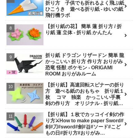
折り方 子供でも折れるよく飛ぶ紙
ひこうき 遊べる折り紙 - ゆいの紙
飛行機ラボ
【折り紙の花】 簡単 蓮 折り方 / 折
り紙 蓮 立体 - 折り紙 かんたん
折り紙 ドラゴン リザードン 簡単 龍
かっこいい 折り方 作り方 おりがみ
恐竜 怪獣 ポケモン - ORIGAMI
ROOM おりがみルーム
【折り紙】高速回転スピナーの折り
方 遊べる紙のおもちゃ 折り紙１
枚 コマ 独楽 かっこいい手裏
剣の作り方 オリジナル - 折り紙図
書館 origamilibrary
【折り紙】１枚でカッコイイ剣の作
り方⚔How to make paper Sword#
剣#刀#sword#劍#검#ソード#こど
もの日#折り方#おりがみ