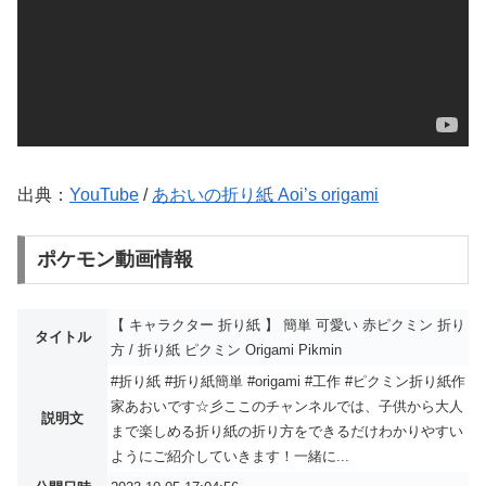
出典：
YouTube
/
あおいの折り紙 Aoi’s origami
ポケモン動画情報
【 キャラクター 折り紙 】 簡単 可愛い 赤ピクミン 折り
タイトル
方 / 折り紙 ピクミン Origami Pikmin
#折り紙 #折り紙簡単 #origami #工作 #ピクミン折り紙作
家あおいです☆彡ここのチャンネルでは、子供から大人
説明文
まで楽しめる折り紙の折り方をできるだけわかりやすい
ようにご紹介していきます！一緒に...