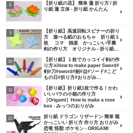
【折り紙の花】 簡単 蓮 折り方 / 折
り紙 蓮 立体 - 折り紙 かんたん
【折り紙】高速回転スピナーの折り
方 遊べる紙のおもちゃ 折り紙１
枚 コマ 独楽 かっこいい手裏
剣の作り方 オリジナル - 折り紙図
書館 origamilibrary
【折り紙】１枚でカッコイイ剣の作
り方⚔How to make paper Sword#
剣#刀#sword#劍#검#ソード#こど
もの日#折り方#おりがみ
#easy#origami#摺紙#종이#纸#diy
【折り紙】折り紙1枚で作る！かわ
- Origami hana's channel
いいバラの小箱の作り方
［Origami］How to make a rose
box - みっつのおりがみ
折り紙 ドラゴン リザードン 簡単 龍
かっこいい 折り方 作り方 おりがみ
恐竜 怪獣 ポケモン - ORIGAMI