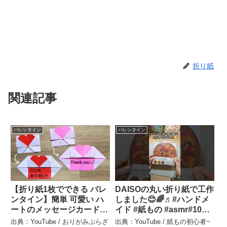
折り紙
関連記事
バレンタイン
バレンタイン
【折り紙1枚でできる バレ
DAISOの丸い折り紙で工作
ンタイン】簡単 可愛い ハ
しました😊🌈♬#ハンドメ
ートのメッセージカードの
イド #紙もの #asmr#100
折り方 Origami Heart
均diy #shorts #ペーパーク
出典：YouTube / おりがみぷらざ
出典：YouTube / 紙もの初心者~