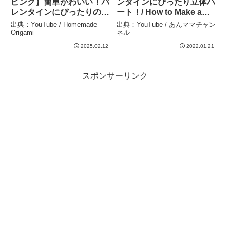
ピング】簡単かわいい！バ
ンタインにぴったり立体ハ
レンタインにぴったりのア
ート！/ How to Make a
イデアOrigami Gift
Heart with a one sheet of
出典：YouTube / Homemade
出典：YouTube / あんママチャン
Wrapping for Sweets
Origami Paper. #shorts –
Origami
ネル
Easy and Cute Ideas for
あんママチャンネル
2025.02.12
2022.01.21
Vale – Homemade
Origami
スポンサーリンク