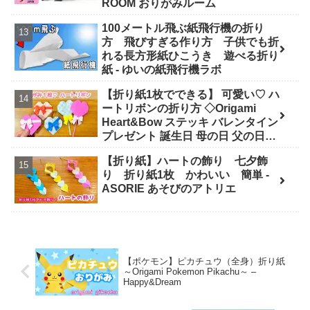
ROOM おりがみルーム
100メートル飛ぶ紙飛行機の折り
方 飛びすぎる作り方 子供でも折
れる長方形紙ひこうき 遊べる折り
紙 - ゆいの紙飛行機ラボ
【折り紙1枚でできる】 可愛い♡ ハ
ートリボンの折り方 ◇Origami
Heart&Bow ステッキ バレンタイン
プレゼント 誕生日 母の日 父の日
Valentine◇ - おりがみぷらざ
【折り紙】ハートの飾り 七夕飾
Origami-plaza
り 折り紙1枚 かわいい 簡単 -
ASORIE あそびのアトリエ
【ポケモン】ピカチュウ（全身）折り紙
～Origami Pokemon Pikachu～ –
Happy&Dream