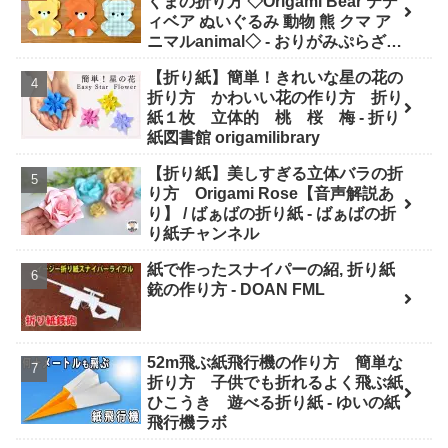
くまの折り方 ◇Origami Bear テデ
ィベア ぬいぐるみ 動物 熊 クマ ア
ニマルanimal◇ - おりがみぷらざ
Origami-plaza
【折り紙】簡単！きれいな星の花の
折り方 かわいい花の作り方 折り
紙１枚 立体的 桃 桜 梅 - 折り
紙図書館 origamilibrary
【折り紙】美しすぎる立体バラの折
り方 Origami Rose【音声解説あ
り】 / ばぁばの折り紙 - ばぁばの折
り紙チャンネル
紙で作ったスナイパーの紹, 折り紙
銃の作り方 - DOAN FML
52m飛ぶ紙飛行機の作り方 簡単な
折り方 子供でも折れるよく飛ぶ紙
ひこうき 遊べる折り紙 - ゆいの紙
飛行機ラボ