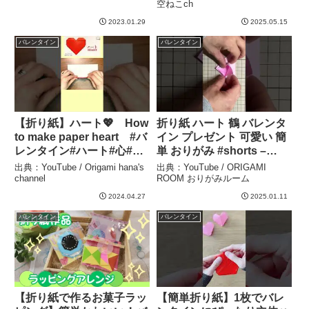
small card プレゼント 手
ラフト #コラージュ#daiso
空ねこch
紙 誕生日 手作り – おりが
– 紙もの初心者~空ねこch
2023.01.29
2025.05.15
みぷらざ
バレンタイン
バレンタイン
【折り紙】ハート💖 How
折り紙 ハート 鶴 バレンタ
to make paper heart #バ
イン プレゼント 可愛い 簡
レンタイン#ハート#心#爱
単 おりがみ #shorts –
#दिल#하트#簡単#折り方#
ORIGAMI ROOM おりがみ
出典：YouTube / Origami hana's
出典：YouTube / ORIGAMI
おりがみ#origami#摺紙#
ルーム
channel
ROOM おりがみルーム
종이접기#DIY#作り方
2024.04.27
2025.01.11
#shorts – Origami hana’s
バレンタイン
バレンタイン
channel
【折り紙で作るお菓子ラッ
【簡単折り紙】1枚でバレ