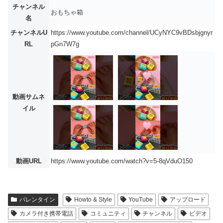
チャンネル
おもちゃ箱
名
チャンネルU
https://www.youtube.com/channel/UCyNYC9vBDsbjgnyr
RL
pGn7W7g
動画サムネ
イル
動画URL
https://www.youtube.com/watch?v=5-8qVduO150
バレンタイン
Howto & Style
YouTube
アップロード
カメラ付き携帯電話
コミュニティ
チャンネル
ビデオ