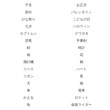
干支
お正月
節分
バレンタイン
ひな祭り
こどもの日
七夕
ハロウィン
カブトムシ
クワガタ
恐竜
手裏剣
剣
時計
箱
花
飛行機
鶴
リース
ハート
リボン
星
犬
猫
車
電車
かえる
ロケット
魚
仮面ライダー