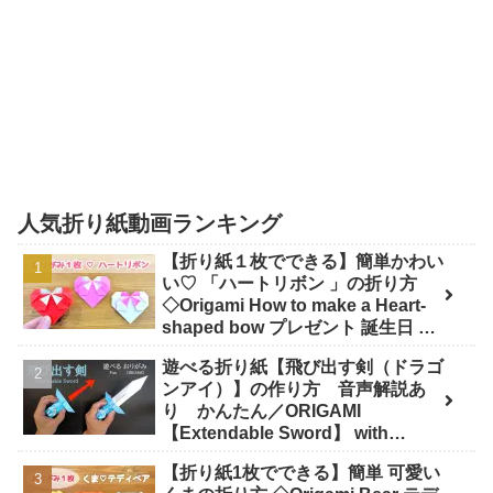
人気折り紙動画ランキング
【折り紙１枚でできる】簡単かわい
い♡ 「ハートリボン 」の折り方
◇Origami How to make a Heart-
shaped bow プレゼント 誕生日 母
の日 父の日 バレンタイン◇ - おり
遊べる折り紙【飛び出す剣（ドラゴ
がみぷらざ Origami-plaza
ンアイ）】の作り方 音声解説あ
り かんたん／ORIGAMI
【Extendable Sword】 with
subtitles - Junの折り紙
【折り紙1枚でできる】簡単 可愛い