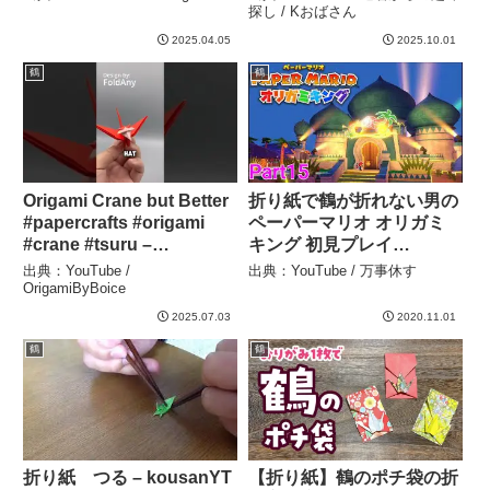
探し / Kおばさん
2025.04.05
2025.10.01
鶴
鶴
Origami Crane but Better
折り紙で鶴が折れない男の
#papercrafts #origami
ペーパーマリオ オリガミ
#crane #tsuru –
キング 初見プレイ
OrigamiByBoice
【part15】 – 万事休す
出典：YouTube /
出典：YouTube / 万事休す
OrigamiByBoice
2025.07.03
2020.11.01
鶴
鶴
折り紙 つる – kousanYT
【折り紙】鶴のポチ袋の折