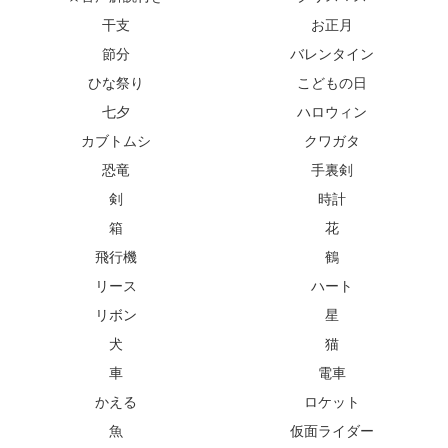
干支
お正月
節分
バレンタイン
ひな祭り
こどもの日
七夕
ハロウィン
カブトムシ
クワガタ
恐竜
手裏剣
剣
時計
箱
花
飛行機
鶴
リース
ハート
リボン
星
犬
猫
車
電車
かえる
ロケット
魚
仮面ライダー