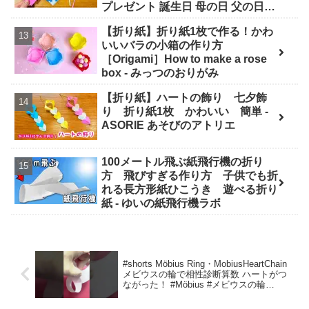
プレゼント 誕生日 母の日 父の日
Valentine◇ - おりがみぷらざ
【折り紙】折り紙1枚で作る！かわ
Origami-plaza
いいバラの小箱の作り方
［Origami］How to make a rose
box - みっつのおりがみ
【折り紙】ハートの飾り 七夕飾
り 折り紙1枚 かわいい 簡単 -
ASORIE あそびのアトリエ
100メートル飛ぶ紙飛行機の折り
方 飛びすぎる作り方 子供でも折
れる長方形紙ひこうき 遊べる折り
紙 - ゆいの紙飛行機ラボ
#shorts Möbius Ring・MobiusHeartChain
メビウスの輪で相性診断算数 ハートがつ
ながった！ #Möbius #メビウスの輪
#maths #算数 #介護折り紙算数 – ふみち
ゃんの脳を生き生き折り紙算数チャンネ