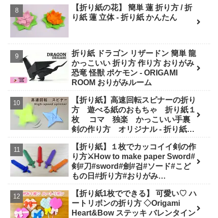
【折り紙の花】 簡単 蓮 折り方 / 折
り紙 蓮 立体 - 折り紙 かんたん
折り紙 ドラゴン リザードン 簡単 龍
かっこいい 折り方 作り方 おりがみ
恐竜 怪獣 ポケモン - ORIGAMI
ROOM おりがみルーム
【折り紙】高速回転スピナーの折り
方 遊べる紙のおもちゃ 折り紙１
枚 コマ 独楽 かっこいい手裏
剣の作り方 オリジナル - 折り紙図
書館 origamilibrary
【折り紙】１枚でカッコイイ剣の作
り方⚔How to make paper Sword#
剣#刀#sword#劍#검#ソード#こど
もの日#折り方#おりがみ
#easy#origami#摺紙#종이#纸#diy
【折り紙1枚でできる】 可愛い♡ ハ
- Origami hana's channel
ートリボンの折り方 ◇Origami
Heart&Bow ステッキ バレンタイン