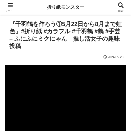
折り紙モンスター
メニュー
検索
『千羽鶴を作ろう①5月22日から8月まで虹
色』#折り紙 #カラフル #千羽鶴 #鶴 #手芸
– ふにふにミクにゃん 推し活女子の趣味
投稿
2024.05.23