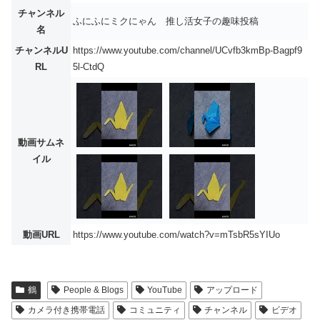
チャンネル
ふにふにミクにゃん 推し活女子の趣味投稿
名
チャンネルU
https://www.youtube.com/channel/UCvfb3kmBp-Bagpf9
RL
5l-CtdQ
動画サムネ
イル
動画URL
https://www.youtube.com/watch?v=mTsbR5sYIUo
鶴
People & Blogs
YouTube
アップロード
カメラ付き携帯電話
コミュニティ
チャンネル
ビデオ