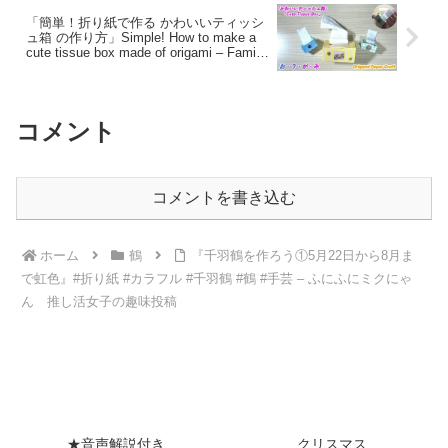
ル
「簡単！折り紙で作る かわいいティッシ
ュ箱 の作り方」Simple! How to make a
cute tissue box made of origami – Family
おりがみチャンネル Origami paper craft
コメント
コメントを書き込む
ホーム
鶴
『千羽鶴を作ろう①5月22日から8月ま
で虹色』#折り紙 #カラフル #千羽鶴 #鶴 #手芸 – ふにふにミクにゃ
ん 推し活女子の趣味投稿
★音声解説付き
クリスマス