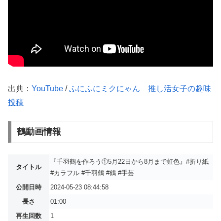
出典：
YouTube
/
ふにふにミクにゃん 推し活女子の趣味
投稿
鶴動画情報
『千羽鶴を作ろう①5月22日から8月まで虹色』#折り紙
タイトル
#カラフル #千羽鶴 #鶴 #手芸
公開日時
2024-05-23 08:44:58
長さ
01:00
再生回数
1