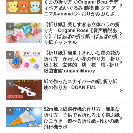
くまの折り方 ◇Origami Bear テデ
ィベア ぬいぐるみ 動物 熊 クマ ア
ニマルanimal◇ - おりがみぷらざ
Origami-plaza
【折り紙】美しすぎる立体バラの折
り方 Origami Rose【音声解説あ
り】 / ばぁばの折り紙 - ばぁばの折
り紙チャンネル
【折り紙】簡単！きれいな星の花の
折り方 かわいい花の作り方 折り
紙１枚 立体的 桃 桜 梅 - 折り
紙図書館 origamilibrary
紙で作ったスナイパーの紹, 折り紙
銃の作り方 - DOAN FML
52m飛ぶ紙飛行機の作り方 簡単な
折り方 子供でも折れるよく飛ぶ紙
ひこうき 遊べる折り紙 - ゆいの紙
飛行機ラボ