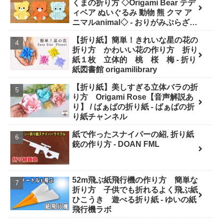
くまの折り方 ◇Origami Bear テデ
ィベア ぬいぐるみ 動物 熊 クマ ア
ニマルanimal◇ - おりがみぷらざ
Origami-plaza
【折り紙】簡単！きれいな星の花の
折り方 かわいい花の作り方 折り
紙１枚 立体的 桃 桜 梅 - 折り
紙図書館 origamilibrary
【折り紙】美しすぎる立体バラの折
り方 Origami Rose【音声解説あ
り】 / ばぁばの折り紙 - ばぁばの折
り紙チャンネル
紙で作ったスナイパーの紹, 折り紙
銃の作り方 - DOAN FML
52m飛ぶ紙飛行機の作り方 簡単な
折り方 子供でも折れるよく飛ぶ紙
ひこうき 遊べる折り紙 - ゆいの紙
飛行機ラボ