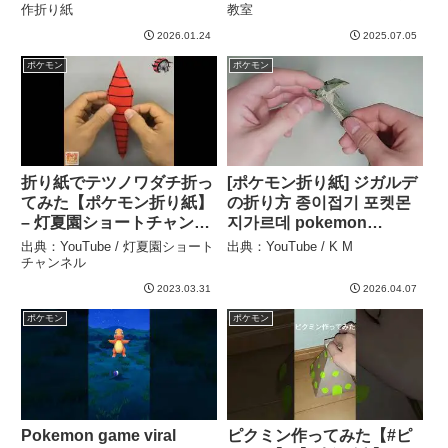
教室
作折り紙
教室
2026.01.24
2025.07.05
ポケモン
ポケモン
折り紙でテツノワダチ折っ
[ポケモン折り紙] ジガルデ
てみた【ポケモン折り紙】
の折り方 종이접기 포켓몬
– 灯夏園ショートチャンネ
지가르데 pokemon
ル
origami Zygarde ２０‰ –
出典：YouTube / 灯夏園ショート
出典：YouTube / K M
K M
チャンネル
2023.03.31
2026.04.07
ポケモン
ポケモン
Pokemon game viral
ピクミン作ってみた【#ピ