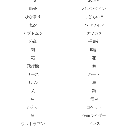
干支
お正月
節分
バレンタイン
ひな祭り
こどもの日
七夕
ハロウィン
カブトムシ
クワガタ
恐竜
手裏剣
剣
時計
箱
花
飛行機
鶴
リース
ハート
リボン
星
犬
猫
車
電車
かえる
ロケット
魚
仮面ライダー
ウルトラマン
ドレス