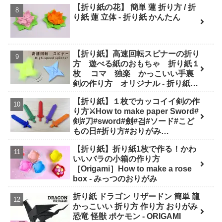
【折り紙の花】 簡単 蓮 折り方 / 折
り紙 蓮 立体 - 折り紙 かんたん
【折り紙】高速回転スピナーの折り
方 遊べる紙のおもちゃ 折り紙１
枚 コマ 独楽 かっこいい手裏
剣の作り方 オリジナル - 折り紙図
書館 origamilibrary
【折り紙】１枚でカッコイイ剣の作
り方⚔How to make paper Sword#
剣#刀#sword#劍#검#ソード#こど
もの日#折り方#おりがみ
#easy#origami#摺紙#종이#纸#diy
【折り紙】折り紙1枚で作る！かわ
- Origami hana's channel
いいバラの小箱の作り方
［Origami］How to make a rose
box - みっつのおりがみ
折り紙 ドラゴン リザードン 簡単 龍
かっこいい 折り方 作り方 おりがみ
恐竜 怪獣 ポケモン - ORIGAMI