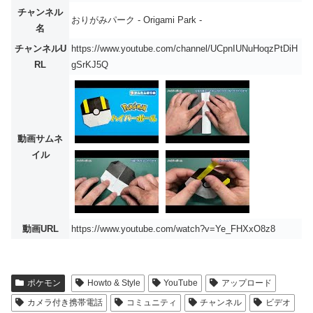
チャンネル
おりがみパーク - Origami Park -
名
チャンネルU
https://www.youtube.com/channel/UCpnIUNuHoqzPtDiH
RL
gSrKJ5Q
動画サムネ
イル
動画URL
https://www.youtube.com/watch?v=Ye_FHXxO8z8
ポケモン
Howto & Style
YouTube
アップロード
カメラ付き携帯電話
コミュニティ
チャンネル
ビデオ