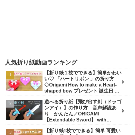
人気折り紙動画ランキング
【折り紙１枚でできる】簡単かわい
い♡ 「ハートリボン 」の折り方
◇Origami How to make a Heart-
shaped bow プレゼント 誕生日 母
の日 父の日 バレンタイン◇ - おり
遊べる折り紙【飛び出す剣（ドラゴ
がみぷらざ Origami-plaza
ンアイ）】の作り方 音声解説あ
り かんたん／ORIGAMI
【Extendable Sword】 with
subtitles - Junの折り紙
【折り紙1枚でできる】簡単 可愛い