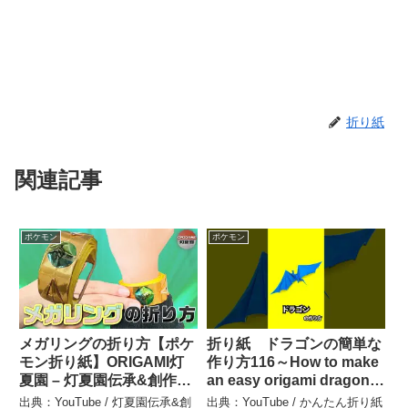
折り紙
関連記事
ポケモン
ポケモン
メガリングの折り方【ポケ
折り紙 ドラゴンの簡単な
モン折り紙】ORIGAMI灯
作り方116～How to make
夏園 – 灯夏園伝承&創作折
an easy origami dragon～
り紙
#shorts – かんたん折り紙
出典：YouTube / 灯夏園伝承&創
出典：YouTube / かんたん折り紙