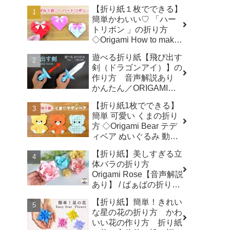
【折り紙１枚でできる】
簡単かわいい♡ 「ハー
トリボン 」の折り方
◇Origami How to make
a Heart-shaped bow プ
遊べる折り紙【飛び出す
レゼント 誕生日 母の日
剣（ドラゴンアイ）】の
父の日 バレンタイン◇ -
作り方 音声解説あり
おりがみぷらざ Origami-
かんたん／ORIGAMI
plaza
【Extendable Sword】
【折り紙1枚でできる】
with subtitles - Junの折
簡単 可愛い くまの折り
り紙
方 ◇Origami Bear テデ
ィベア ぬいぐるみ 動物
熊 クマ アニマル
【折り紙】美しすぎる立
animal◇ - おりがみぷら
体バラの折り方
ざ Origami-plaza
Origami Rose【音声解説
あり】 / ばぁばの折り紙
- ばぁばの折り紙チャン
【折り紙】簡単！きれい
ネル
な星の花の折り方 かわ
いい花の作り方 折り紙