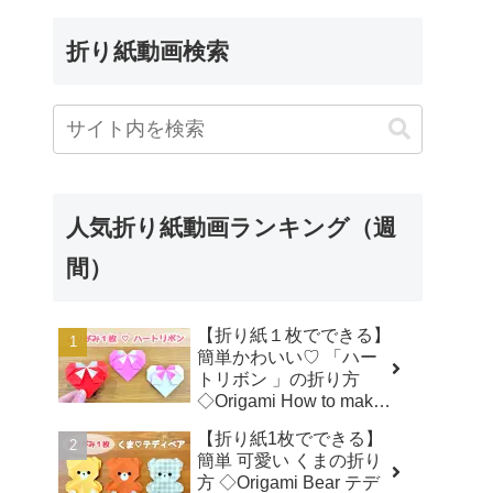
折り紙動画検索
人気折り紙動画ランキング（週
間）
【折り紙１枚でできる】
簡単かわいい♡ 「ハー
トリボン 」の折り方
◇Origami How to make
a Heart-shaped bow プ
【折り紙1枚でできる】
レゼント 誕生日 母の日
簡単 可愛い くまの折り
父の日 バレンタイン◇ -
方 ◇Origami Bear テデ
おりがみぷらざ Origami-