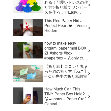
れる！可愛いドレスの作
り方✨折り紙でワンピー
スを作ろう👗Easy
Origami Dress | 摺紙 連
This Red Paper Hid a
身裙 | 종이접기 –
Perfect Heart ❤️ – Verse
Origami hana’s channel
Hidden
how to make easy
origami paper mini BOX
☑️_#shorts #box
#paperbox – @only craft
398
【折り紙】コロンと丸ま
った猫の折り方【ねこ】
– ゆか先生の折り紙教室
How Much Can This
TINY Paper Box Hold?
🤔 #shorts – Paper Craft
Central