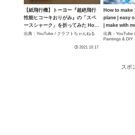
【紙飛行機】トーヨー『超絶飛行
How to make 1
性能ヒコーキおりがみ』の「スペ
plane | easy o
ースシャーク」を折ってみた How
| make with m
to fold a space shark with
#paper#diy#tu
出典：YouTube / クラフトちゃんねる
出典：YouTube / 
Paintings & DIY
origami.【paper airplane】 – クラ
Canvas Paint
フトちゃんねる
2021.10.17
スポ