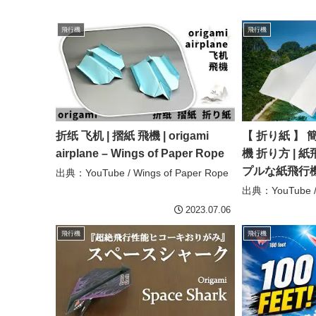
飛行機
飛行機
折纸 飞机 | 摺紙 飛機 | origami
【 折り紙 】 
airplane – Wings of Paper Rope
機 折り方 | 
プルな紙飛行機
出典：YouTube / Wings of Paper Rope
出典：YouTube
2023.07.06
飛行機
飛行機