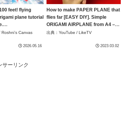
00 feet! flying
How to make PAPER PLANE that
rigami plane tutorial
flies far [EASY DIY]. Simple
e.
ORIGAMI AIRPLANE from A4 –
torial – Roshni’s
LikeTV
Roshni’s Canvas
出典：YouTube / LikeTV
ings & DIY
2026.05.16
2023.03.02
ンサーリンク