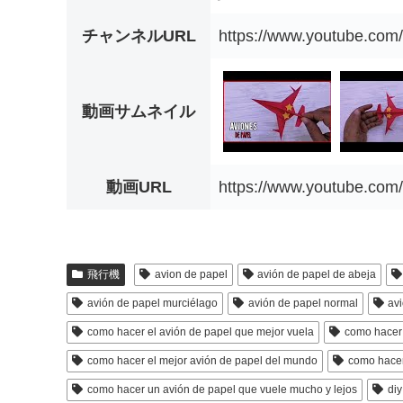
チャンネルURL
https://www.youtube.
動画サムネイル
動画URL
https://www.youtube.c
飛行機
avion de papel
avión de papel de abeja
avión de papel murciélago
avión de papel normal
av
como hacer el avión de papel que mejor vuela
como hacer 
como hacer el mejor avión de papel del mundo
como hacer
como hacer un avión de papel que vuele mucho y lejos
diy