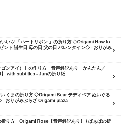
 「ハートリボン 」の折り方 ◇Origami How to
ow プレゼント 誕生日 母の日 父の日 バレンタイン◇ - おりがみ
ラゴンアイ）】の作り方 音声解説あり かんたん／
】 with subtitles - Junの折り紙
くまの折り方 ◇Origami Bear テディベア ぬいぐる
- おりがみぷらざ Origami-plaza
方 Origami Rose【音声解説あり】 / ばぁばの折
ル