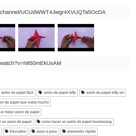
com/channel/UCUdWWT4Jwgr4XVUQTa5OcDA
om/watch?v=h850mEkUsAM
avión de papel fácil
avión de papel lefty
avión de papel lefty sm
ion de papel que vuela mucho
el mejor avion de papel
 un avion de papel
como hacer un avión de papel boomerang
Education
paso a paso
planeador rápido