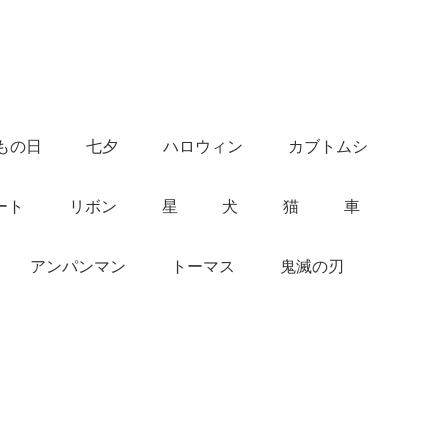
もの日
七夕
ハロウィン
カブトムシ
ート
リボン
星
犬
猫
車
アンパンマン
トーマス
鬼滅の刃