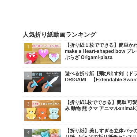
人気折り紙動画ランキング
【折り紙１枚でできる】簡単かわいい♡
make a Heart-shaped b
ぷらざ Origami-plaza
遊べる折り紙【飛び出す剣（ド
ORIGAMI 【Extendable Sword
【折り紙1枚でできる】簡単 可愛い 
み 動物 熊 クマ アニマルanimal◇ 
【折り紙】美しすぎる立体バラの折り
り紙 - ばぁばの折り紙チャンネ