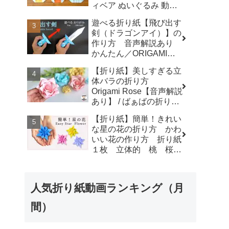
ィベア ぬいぐるみ 動物
plaza
熊 クマ アニマル
遊べる折り紙【飛び出す
animal◇ - おりがみぷら
剣（ドラゴンアイ）】の
ざ Origami-plaza
作り方 音声解説あり
かんたん／ORIGAMI
【Extendable Sword】
【折り紙】美しすぎる立
with subtitles - Junの折
体バラの折り方
り紙
Origami Rose【音声解説
あり】 / ばぁばの折り紙
- ばぁばの折り紙チャン
【折り紙】簡単！きれい
ネル
な星の花の折り方 かわ
いい花の作り方 折り紙
１枚 立体的 桃 桜
梅 - 折り紙図書館
origamilibrary
人気折り紙動画ランキング（月
間）