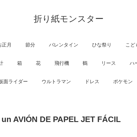
折り紙モンスター
お正月
節分
バレンタイン
ひな祭り
こど
計
箱
花
飛行機
鶴
リース
ハ
仮面ライダー
ウルトラマン
ドレス
ポケモン
r un AVIÓN DE PAPEL JET FÁCIL