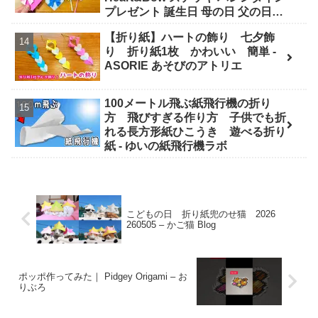
プレゼント 誕生日 母の日 父の日
Valentine◇ - おりがみぷらざ
【折り紙】ハートの飾り 七夕飾
Origami-plaza
り 折り紙1枚 かわいい 簡単 -
ASORIE あそびのアトリエ
100メートル飛ぶ紙飛行機の折り
方 飛びすぎる作り方 子供でも折
れる長方形紙ひこうき 遊べる折り
紙 - ゆいの紙飛行機ラボ
こどもの日 折り紙兜のせ猫 2026
260505 – かご猫 Blog
ポッポ作ってみた｜ Pidgey Origami – お
りぶろ