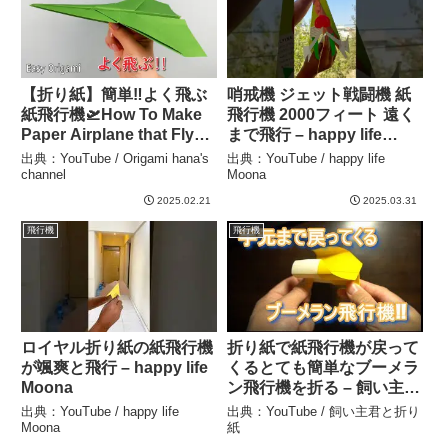
【折り紙】簡単‼よく飛ぶ
哨戒機 ジェット戦闘機 紙
紙飛行機🛫How To Make
飛行機 2000フィート 遠く
Paper Airplane that Fly
まで飛行 – happy life
Far#ひこうき#plane#27#
Moona
出典：YouTube / Origami hana's
出典：YouTube / happy life
折り方#おりがみ
channel
Moona
#easy#origami#摺紙#diy
2025.02.21
2025.03.31
– Origami hana’s channel
飛行機
飛行機
ロイヤル折り紙の紙飛行機
折り紙で紙飛行機が戻って
が颯爽と飛行 – happy life
くるとても簡単なブーメラ
Moona
ン飛行機を折る – 飼い主君
と折り紙
出典：YouTube / happy life
出典：YouTube / 飼い主君と折り
Moona
紙