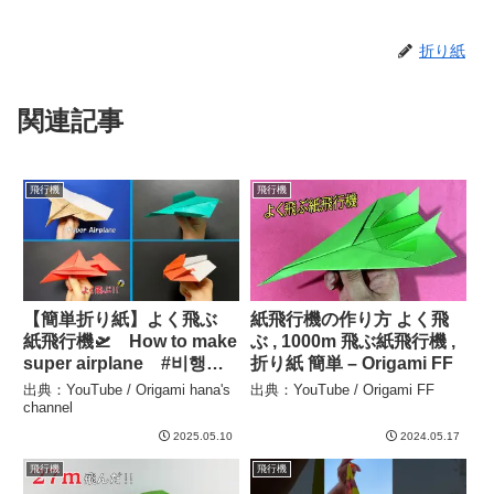
折り紙
関連記事
飛行機
飛行機
【簡単折り紙】よく飛ぶ
紙飛行機の作り方 よく飛
紙飛行機🛫 How to make
ぶ , 1000m 飛ぶ紙飛行機 ,
super airplane #비행기#
折り紙 簡単 – Origami FF
纸飞机#39#飛び過ぎ#Fly
出典：YouTube / Origami hana's
出典：YouTube / Origami FF
Far#ひこうき#plane#折り
channel
方#おりがみ#origami#折
2025.05.10
2024.05.17
纸 – Origami hana’s
飛行機
飛行機
channel