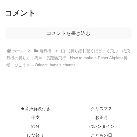
コメント
コメントを書き込む
ホーム
飛行機
【折り紙】驚くほどよく飛ぶ！紙飛
行機の折り方｜簡単・長距離飛行！How to make a Paper Airplane折
纸 ひこうき – Origami hana’s channel
★音声解説付き
クリスマス
干支
お正月
節分
バレンタイン
ひな祭り
こどもの日