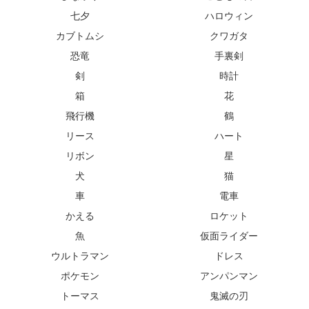
七夕
ハロウィン
カブトムシ
クワガタ
恐竜
手裏剣
剣
時計
箱
花
飛行機
鶴
リース
ハート
リボン
星
犬
猫
車
電車
かえる
ロケット
魚
仮面ライダー
ウルトラマン
ドレス
ポケモン
アンパンマン
トーマス
鬼滅の刃