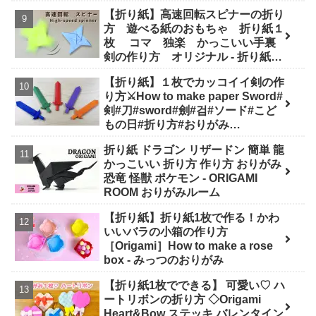
【折り紙】高速回転スピナーの折り
方 遊べる紙のおもちゃ 折り紙１
枚 コマ 独楽 かっこいい手裏
剣の作り方 オリジナル - 折り紙図
書館 origamilibrary
【折り紙】１枚でカッコイイ剣の作
り方⚔How to make paper Sword#
剣#刀#sword#劍#검#ソード#こど
もの日#折り方#おりがみ
#easy#origami#摺紙#종이#纸#diy
折り紙 ドラゴン リザードン 簡単 龍
- Origami hana's channel
かっこいい 折り方 作り方 おりがみ
恐竜 怪獣 ポケモン - ORIGAMI
ROOM おりがみルーム
【折り紙】折り紙1枚で作る！かわ
いいバラの小箱の作り方
［Origami］How to make a rose
box - みっつのおりがみ
【折り紙1枚でできる】 可愛い♡ ハ
ートリボンの折り方 ◇Origami
Heart&Bow ステッキ バレンタイン