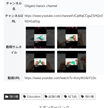
チャンネル
Origami hana's channel
名
チャンネルU
https://www.youtube.com/channel/UCpMqCCgaZSHQz0
RL
N1l41a0Ug
動画サムネ
イル
動画URL
https://www.youtube.com/watch?v=KmyWJ4eYLDc
飛行機
Education
紙飛行機
纸飞机
飛行機
スポンサーリンク