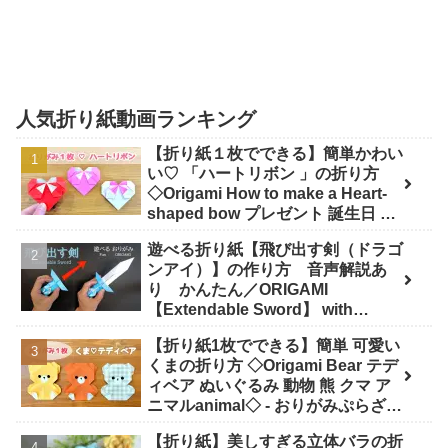
人気折り紙動画ランキング
【折り紙１枚でできる】簡単かわい
い♡ 「ハートリボン 」の折り方
◇Origami How to make a Heart-
shaped bow プレゼント 誕生日 母
の日 父の日 バレンタイン◇ - おり
遊べる折り紙【飛び出す剣（ドラゴ
がみぷらざ Origami-plaza
ンアイ）】の作り方 音声解説あ
り かんたん／ORIGAMI
【Extendable Sword】 with
subtitles - Junの折り紙
【折り紙1枚でできる】簡単 可愛い
くまの折り方 ◇Origami Bear テデ
ィベア ぬいぐるみ 動物 熊 クマ ア
ニマルanimal◇ - おりがみぷらざ
Origami-plaza
【折り紙】美しすぎる立体バラの折