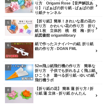
り方 Origami Rose【音声解説あ
り】 / ばぁばの折り紙 - ばぁばの折
り紙チャンネル
【折り紙】簡単！きれいな星の花の
折り方 かわいい花の作り方 折り
紙１枚 立体的 桃 桜 梅 - 折り
紙図書館 origamilibrary
紙で作ったスナイパーの紹, 折り紙
銃の作り方 - DOAN FML
52m飛ぶ紙飛行機の作り方 簡単な
折り方 子供でも折れるよく飛ぶ紙
ひこうき 遊べる折り紙 - ゆいの紙
飛行機ラボ
【折り紙の花】 簡単 蓮 折り方 / 折
り紙 蓮 立体 - 折り紙 かんたん