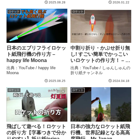
2025.08.28
2026.01.22
ロケット
ロケット
日本のエブリフライロケッ
中割り折り・かぶせ折り無
ト紙飛行機の作り方 –
し! すごい簡単でかっこい
happy life Moona
いロケットの作り方！ – し
ゅんしゅんの折り紙チャン
出典：YouTube / happy life
出典：YouTube / しゅんしゅんの
ネル
Moona
折り紙チャンネル
2025.08.25
2024.04.18
ロケット
ロケット
飛ばして遊べる！ロケット
日本の強力なロケット紙飛
の折り方【字幕つきで分か
行機、世界記録となる高高
りやすい】折り紙/origami
度飛行 – Mr Japan