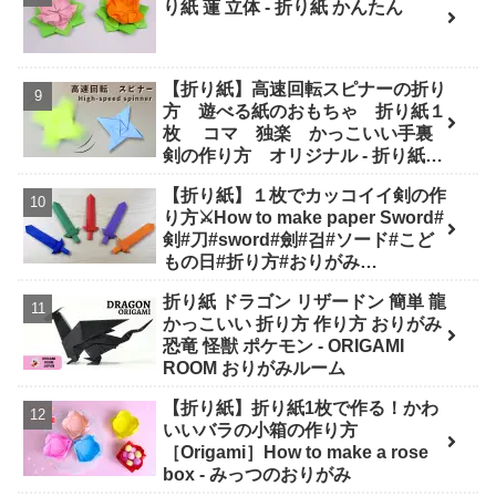
り紙 蓮 立体 - 折り紙 かんたん
【折り紙】高速回転スピナーの折り
方 遊べる紙のおもちゃ 折り紙１
枚 コマ 独楽 かっこいい手裏
剣の作り方 オリジナル - 折り紙図
書館 origamilibrary
【折り紙】１枚でカッコイイ剣の作
り方⚔How to make paper Sword#
剣#刀#sword#劍#검#ソード#こど
もの日#折り方#おりがみ
#easy#origami#摺紙#종이#纸#diy
折り紙 ドラゴン リザードン 簡単 龍
- Origami hana's channel
かっこいい 折り方 作り方 おりがみ
恐竜 怪獣 ポケモン - ORIGAMI
ROOM おりがみルーム
【折り紙】折り紙1枚で作る！かわ
いいバラの小箱の作り方
［Origami］How to make a rose
box - みっつのおりがみ