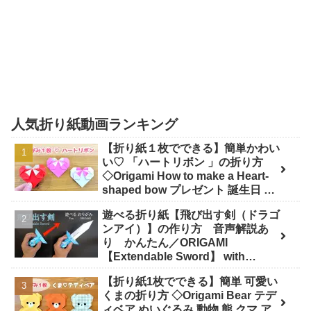
人気折り紙動画ランキング
【折り紙１枚でできる】簡単かわい
い♡ 「ハートリボン 」の折り方
◇Origami How to make a Heart-
shaped bow プレゼント 誕生日 母
の日 父の日 バレンタイン◇ - おり
遊べる折り紙【飛び出す剣（ドラゴ
がみぷらざ Origami-plaza
ンアイ）】の作り方 音声解説あ
り かんたん／ORIGAMI
【Extendable Sword】 with
subtitles - Junの折り紙
【折り紙1枚でできる】簡単 可愛い
くまの折り方 ◇Origami Bear テデ
ィベア ぬいぐるみ 動物 熊 クマ ア