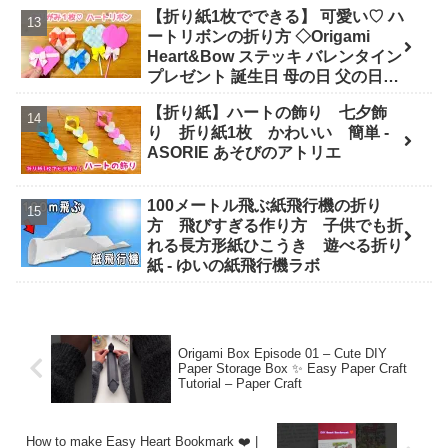
【折り紙1枚でできる】 可愛い♡ ハ
ートリボンの折り方 ◇Origami
Heart&Bow ステッキ バレンタイン
プレゼント 誕生日 母の日 父の日
Valentine◇ - おりがみぷらざ
【折り紙】ハートの飾り 七夕飾
Origami-plaza
り 折り紙1枚 かわいい 簡単 -
ASORIE あそびのアトリエ
100メートル飛ぶ紙飛行機の折り
方 飛びすぎる作り方 子供でも折
れる長方形紙ひこうき 遊べる折り
紙 - ゆいの紙飛行機ラボ
Origami Box Episode 01 – Cute DIY
Paper Storage Box ✨ Easy Paper Craft
Tutorial – Paper Craft
How to make Easy Heart Bookmark ❤️ |