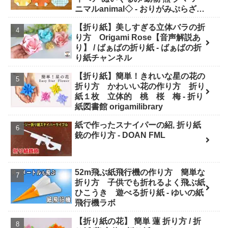
ニマルanimal◇ - おりがみぷらざ
Origami-plaza
【折り紙】美しすぎる立体バラの折
り方 Origami Rose【音声解説あ
り】 / ばぁばの折り紙 - ばぁばの折
り紙チャンネル
【折り紙】簡単！きれいな星の花の
折り方 かわいい花の作り方 折り
紙１枚 立体的 桃 桜 梅 - 折り
紙図書館 origamilibrary
紙で作ったスナイパーの紹, 折り紙
銃の作り方 - DOAN FML
52m飛ぶ紙飛行機の作り方 簡単な
折り方 子供でも折れるよく飛ぶ紙
ひこうき 遊べる折り紙 - ゆいの紙
飛行機ラボ
【折り紙の花】 簡単 蓮 折り方 / 折