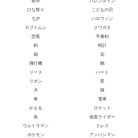
節分
バレンタイン
ひな祭り
こどもの日
七夕
ハロウィン
カブトムシ
クワガタ
恐竜
手裏剣
剣
時計
箱
花
飛行機
鶴
リース
ハート
リボン
星
犬
猫
車
電車
かえる
ロケット
魚
仮面ライダー
ウルトラマン
ドレス
ポケモン
アンパンマン