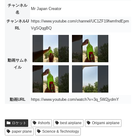
チャンネル
Mr Japan Creator
名
チャンネルU
https://www.youtube.com/channel/UC1ZF19fwmfndEpm
RL
VgSQqgBQ
動画サムネ
イル
動画URL
https://www.youtube.com/watch?v=3q_5W2jydmY
ロケット
#shorts
best airplane
Origami airplane
paper plane
Science & Technology