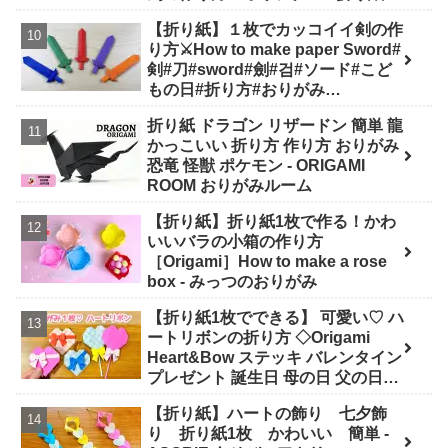
書館 origamilibrary
【折り紙】１枚でカッコイイ剣の作
り方⚔How to make paper Sword#
剣#刀#sword#劍#검#ソード#こど
もの日#折り方#おりがみ
#easy#origami#摺紙#종이#纸#diy
折り紙 ドラゴン リザードン 簡単 龍
- Origami hana's channel
かっこいい 折り方 作り方 おりがみ
恐竜 怪獣 ポケモン - ORIGAMI
ROOM おりがみルーム
【折り紙】折り紙1枚で作る！かわ
いいバラの小箱の作り方
［Origami］How to make a rose
box - みっつのおりがみ
【折り紙1枚でできる】 可愛い♡ ハ
ートリボンの折り方 ◇Origami
Heart&Bow ステッキ バレンタイン
プレゼント 誕生日 母の日 父の日
Valentine◇ - おりがみぷらざ
【折り紙】ハートの飾り 七夕飾
Origami-plaza
り 折り紙1枚 かわいい 簡単 -