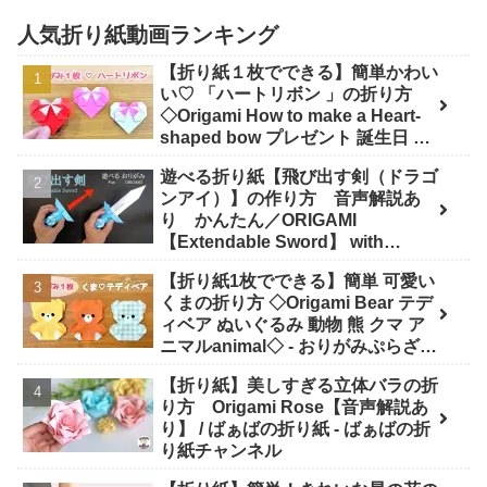
人気折り紙動画ランキング
【折り紙１枚でできる】簡単かわい
い♡ 「ハートリボン 」の折り方
◇Origami How to make a Heart-
shaped bow プレゼント 誕生日 母
の日 父の日 バレンタイン◇ - おり
遊べる折り紙【飛び出す剣（ドラゴ
がみぷらざ Origami-plaza
ンアイ）】の作り方 音声解説あ
り かんたん／ORIGAMI
【Extendable Sword】 with
subtitles - Junの折り紙
【折り紙1枚でできる】簡単 可愛い
くまの折り方 ◇Origami Bear テデ
ィベア ぬいぐるみ 動物 熊 クマ ア
ニマルanimal◇ - おりがみぷらざ
Origami-plaza
【折り紙】美しすぎる立体バラの折
り方 Origami Rose【音声解説あ
り】 / ばぁばの折り紙 - ばぁばの折
り紙チャンネル