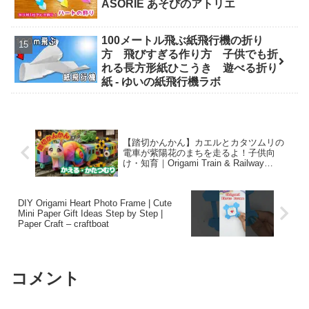
ASORIE あそびのアトリエ
100メートル飛ぶ紙飛行機の折り
方 飛びすぎる作り方 子供でも折
れる長方形紙ひこうき 遊べる折り
紙 - ゆいの紙飛行機ラボ
【踏切かんかん】カエルとカタツムリの
電車が紫陽花のまちを走るよ！子供向
け・知育｜Origami Train & Railway
Crossing for Kids – ひなたのぽかぽか絵
本ちゃんねる
DIY Origami Heart Photo Frame | Cute
Mini Paper Gift Ideas Step by Step |
Paper Craft – craftboat
コメント