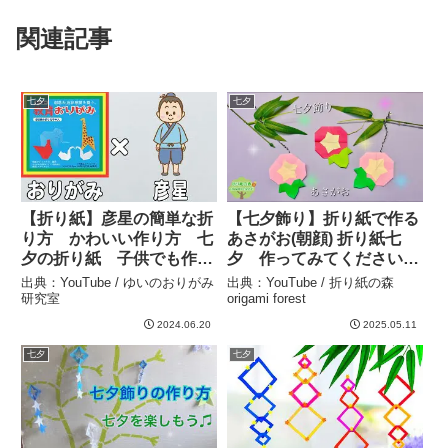
関連記事
七夕
七夕
【折り紙】彦星の簡単な折
【七夕飾り】折り紙で作る
り方 かわいい作り方 七
あさがお(朝顔) 折り紙七
夕の折り紙 子供でも作れ
夕 作ってみてください☺︎
る難しくない作り方【おり
– 折り紙の森origami
出典：YouTube / ゆいのおりがみ
出典：YouTube / 折り紙の森
がみ】 – ゆいのおりがみ研
forest
研究室
origami forest
究室
2024.06.20
2025.05.11
七夕
七夕