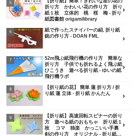
【折り紙】簡単！きれいな星の花の
折り方 かわいい花の作り方 折り
紙１枚 立体的 桃 桜 梅 - 折り
紙図書館 origamilibrary
紙で作ったスナイパーの紹, 折り紙
銃の作り方 - DOAN FML
52m飛ぶ紙飛行機の作り方 簡単な
折り方 子供でも折れるよく飛ぶ紙
ひこうき 遊べる折り紙 - ゆいの紙
飛行機ラボ
【折り紙の花】 簡単 蓮 折り方 / 折
り紙 蓮 立体 - 折り紙 かんたん
【折り紙】高速回転スピナーの折り
方 遊べる紙のおもちゃ 折り紙１
枚 コマ 独楽 かっこいい手裏
剣の作り方 オリジナル - 折り紙図