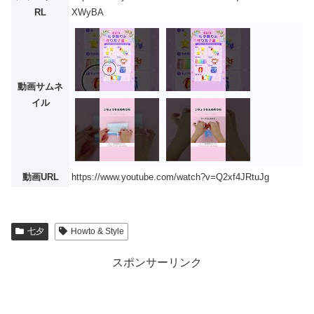
RL
XWyBA
動画サムネ
イル
動画URL
https://www.youtube.com/watch?v=Q2xf4JRtuJg
七夕
Howto & Style
スポンサーリンク