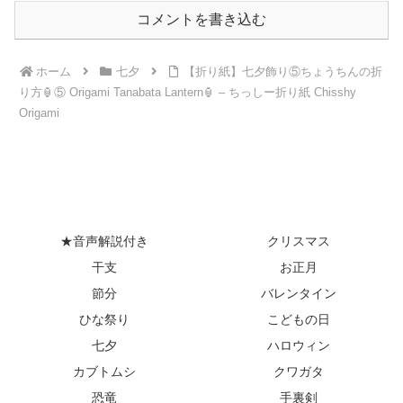
コメントを書き込む
ホーム
七夕
【折り紙】七夕飾り⑤ちょうちんの折
り方🏮⑤ Origami Tanabata Lantern🏮 – ちっしー折り紙 Chisshy
Origami
★音声解説付き
クリスマス
干支
お正月
節分
バレンタイン
ひな祭り
こどもの日
七夕
ハロウィン
カブトムシ
クワガタ
恐竜
手裏剣