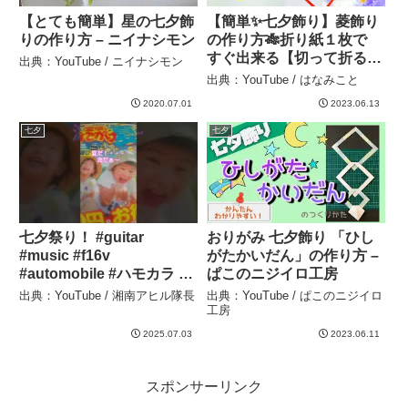
【とても簡単】星の七夕飾
【簡単✨七夕飾り】菱飾り
りの作り方 – ニイナシモン
の作り方🎋折り紙１枚で
すぐ出来る【切って折るだ
出典：YouTube / ニイナシモン
け】DIY How to make
出典：YouTube / はなみこと
paper square decoration.
2020.07.01
2023.06.13
Origami. – はなみこと
七夕
七夕
七夕祭り！ #guitar
おりがみ 七夕飾り 「ひし
#music #f16v
がたかいだん」の作り方 –
#automobile #ハモカラ #
ぱこのニジイロ工房
ショート #歌いながら #花
出典：YouTube / 湘南アヒル隊長
出典：YouTube / ぱこのニジイロ
火 #愛車紹介 #アニメ – 湘
工房
南アヒル隊長
2025.07.03
2023.06.11
スポンサーリンク