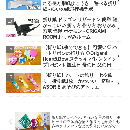
れる長方形紙ひこうき 遊べる折り
紙 - ゆいの紙飛行機ラボ
折り紙 ドラゴン リザードン 簡単 龍
かっこいい 折り方 作り方 おりがみ
恐竜 怪獣 ポケモン - ORIGAMI
ROOM おりがみルーム
【折り紙1枚でできる】 可愛い♡ ハ
ートリボンの折り方 ◇Origami
Heart&Bow ステッキ バレンタイン
プレゼント 誕生日 母の日 父の日
Valentine◇ - おりがみぷらざ
【折り紙】ハートの飾り 七夕飾
Origami-plaza
り 折り紙1枚 かわいい 簡単 -
ASORIE あそびのアトリエ
折り紙でかんたん きれいな星の飾り・モ
ビールの立体的な物の作り方を紹介！七
夕やクリスマスなどの飾りにいかがでし