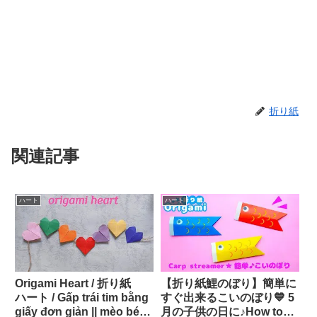
折り紙
関連記事
ハート
ハート
Origami Heart / 折り紙
【折り紙鯉のぼり】簡単に
ハート / Gấp trái tim bằng
すぐ出来るこいのぼり💙 5
giấy đơn giản || mèo béo
月の子供の日に♪How to