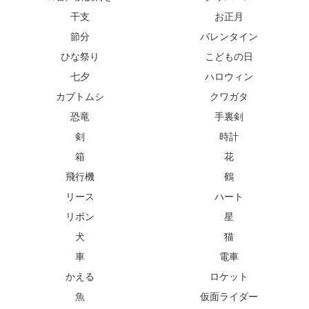
干支
お正月
節分
バレンタイン
ひな祭り
こどもの日
七夕
ハロウィン
カブトムシ
クワガタ
恐竜
手裏剣
剣
時計
箱
花
飛行機
鶴
リース
ハート
リボン
星
犬
猫
車
電車
かえる
ロケット
魚
仮面ライダー