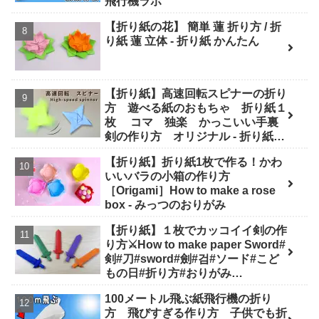
飛行機ラボ
【折り紙の花】 簡単 蓮 折り方 / 折
り紙 蓮 立体 - 折り紙 かんたん
【折り紙】高速回転スピナーの折り
方 遊べる紙のおもちゃ 折り紙１
枚 コマ 独楽 かっこいい手裏
剣の作り方 オリジナル - 折り紙図
書館 origamilibrary
【折り紙】折り紙1枚で作る！かわ
いいバラの小箱の作り方
［Origami］How to make a rose
box - みっつのおりがみ
【折り紙】１枚でカッコイイ剣の作
り方⚔How to make paper Sword#
剣#刀#sword#劍#검#ソード#こど
もの日#折り方#おりがみ
#easy#origami#摺紙#종이#纸#diy
100メートル飛ぶ紙飛行機の折り
- Origami hana's channel
方 飛びすぎる作り方 子供でも折