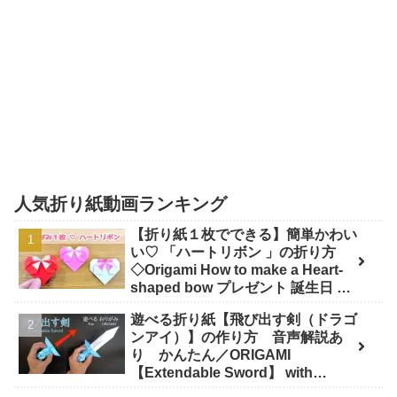
人気折り紙動画ランキング
【折り紙１枚でできる】簡単かわい
い♡ 「ハートリボン 」の折り方
◇Origami How to make a Heart-
shaped bow プレゼント 誕生日 母
の日 父の日 バレンタイン◇ - おり
遊べる折り紙【飛び出す剣（ドラゴ
がみぷらざ Origami-plaza
ンアイ）】の作り方 音声解説あ
り かんたん／ORIGAMI
【Extendable Sword】 with
subtitles - Junの折り紙