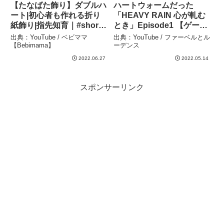
【たなばた飾り】ダブルハ
ハートウォームだった
ート|初心者も作れる折り
「HEAVY RAIN 心が軋む
紙飾り|指先知育｜#shorts
とき」Episode1 【ゲー
– ベビママ【Bebimama】
ヌ】 – ファーベルとルーデ
出典：YouTube / ベビママ
出典：YouTube / ファーベルとル
ンス
【Bebimama】
ーデンス
2022.06.27
2022.05.14
スポンサーリンク