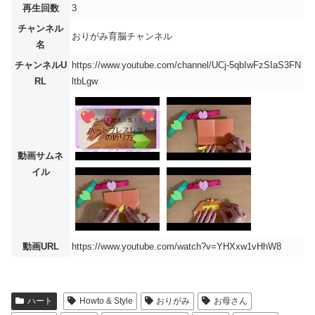
再生回数
3
チャンネル
おりがみ育脳チャンネル
名
チャンネルU
https://www.youtube.com/channel/UCj-5qbIwFzSIaS3FN
RL
ltbLgw
動画サムネ
イル
動画URL
https://www.youtube.com/watch?v=YHXxw1vHhW8
ハート
Howto & Style
おりがみ
お母さん