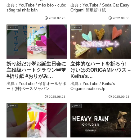
– mèo béo – cuộc sống
make a very easy carp
出典：YouTube / mèo béo - cuộc
出典：YouTube / Soda Cat Easy
tại nhật bản
streamer Origami – Soda
sống tại nhật bản
Origami 簡単折り紙
Cat Easy Origami 簡単折
2020.07.23
2022.04.06
り紙
ハート
ハート
折り紙だけ🌟お誕生日会に
立体的なハートを折ろう!
主役級ハートクラウン👑💖
けいはのORIGAMIハウス –
#折り紙 #おりがみ
Keiha’s
#origami #保育士 #保育 #
OrigamicreationsJp
出典：YouTube / 保育オールサポ
出典：YouTube / Keiha's
お誕生日会 #簡単 #かわい
ート(株)ベースジャパン
OrigamicreationsJp
い #ショート #shorts – 保
2025.06.23
2025.09.23
育オールサポート(株)ベー
ハート
ハート
スジャパン