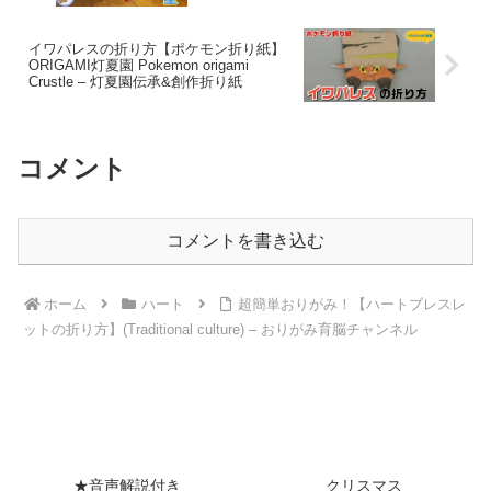
ょう？【つくるモン】 – つくるモン
イワパレスの折り方【ポケモン折り紙】
ORIGAMI灯夏園 Pokemon origami
Crustle – 灯夏園伝承&創作折り紙
コメント
コメントを書き込む
ホーム
ハート
超簡単おりがみ！【ハートブレスレ
ットの折り方】(Traditional culture) – おりがみ育脳チャンネル
★音声解説付き
クリスマス