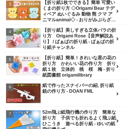
【折り紙1枚でできる】簡単 可愛い
くまの折り方 ◇Origami Bear テデ
ィベア ぬいぐるみ 動物 熊 クマ ア
ニマルanimal◇ - おりがみぷらざ
Origami-plaza
【折り紙】美しすぎる立体バラの折
り方 Origami Rose【音声解説あ
り】 / ばぁばの折り紙 - ばぁばの折
り紙チャンネル
【折り紙】簡単！きれいな星の花の
折り方 かわいい花の作り方 折り
紙１枚 立体的 桃 桜 梅 - 折り
紙図書館 origamilibrary
紙で作ったスナイパーの紹, 折り紙
銃の作り方 - DOAN FML
52m飛ぶ紙飛行機の作り方 簡単な
折り方 子供でも折れるよく飛ぶ紙
ひこうき 遊べる折り紙 - ゆいの紙