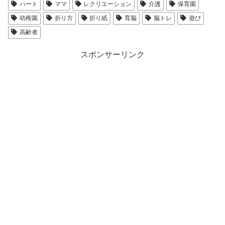
ハート
ママ
レクリエーション
介護
保育園
幼稚園
折り方
折り紙
育脳
脳トレ
遊び
高齢者
スポンサーリンク