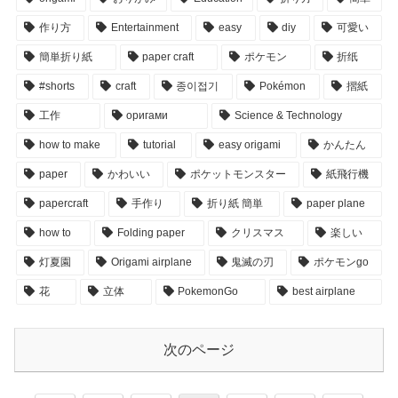
作り方
Entertainment
easy
diy
可愛い
簡単折り紙
paper craft
ポケモン
折纸
#shorts
craft
종이접기
Pokémon
摺紙
工作
оригами
Science & Technology
how to make
tutorial
easy origami
かんたん
paper
かわいい
ポケットモンスター
紙飛行機
papercraft
手作り
折り紙 簡単
paper plane
how to
Folding paper
クリスマス
楽しい
灯夏園
Origami airplane
鬼滅の刃
ポケモンgo
花
立体
PokemonGo
best airplane
次のページ