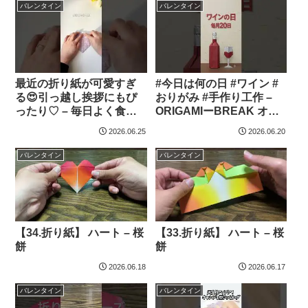
バレンタイン
バレンタイン
最近の折り紙が可愛すぎ
#今日は何の日 #ワイン #
る😍引っ越し挨拶にもぴ
おりがみ #手作り工作 –
ったり♡ – 毎日よく食べ
ORIGAMIーBREAK オリ
る
ガミブレイク
2026.06.25
2026.06.20
バレンタイン
バレンタイン
【34.折り紙】 ハート – 桜
【33.折り紙】 ハート – 桜
餅
餅
2026.06.18
2026.06.17
バレンタイン
バレンタイン