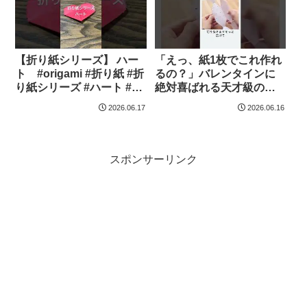
【折り紙シリーズ】 ハー
「えっ、紙1枚でこれ作れ
ト #origami #折り紙 #折
るの？」バレンタインに
り紙シリーズ #ハート #バ
絶対喜ばれる天才級のギ
レンタイン – 桜餅
フトラッピング術 #絵 #ド
2026.06.17
2026.06.16
ローイング #スケッチ #バ
レンタイン #ギフトラッピ
ング #DIYアイデア 🎁 🍬
💖 – 描きどき
スポンサーリンク