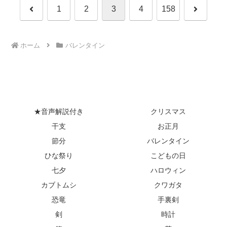
前
次
1
2
3
4
158
へ
へ
ホーム
バレンタイン
★音声解説付き
クリスマス
干支
お正月
節分
バレンタイン
ひな祭り
こどもの日
七夕
ハロウィン
カブトムシ
クワガタ
恐竜
手裏剣
剣
時計